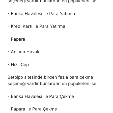
seçeneği vardır bunlardan en popülerleri ise;
- Banka Havalesi ile Para Yatırma
- Kredi Kartı ile Para Yatırma
- Papara
- Anında Havale
- Hızlı Cep
Betpipo sitesinde birden fazla para çekme
seçeneği vardır bunlardan en popülerleri ise;
- Banka Havalesi ile Para Çekme
- Papara ile Para Çekme