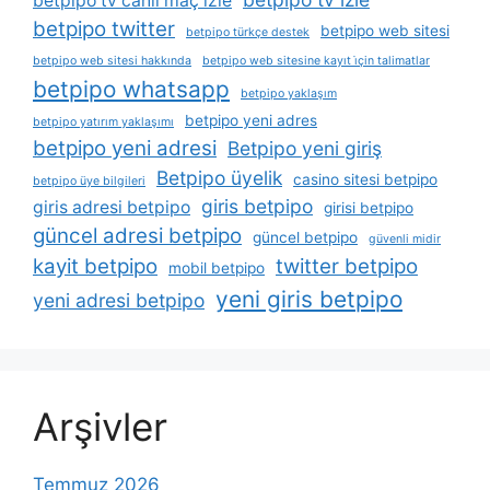
betpipo tv canli maç izle
betpipo twitter
betpipo web sitesi
betpipo türkçe destek
betpipo web sitesi hakkında
betpipo web sitesine kayıt i̇çin talimatlar
betpipo whatsapp
betpipo yaklaşım
betpipo yeni adres
betpipo yatırım yaklaşımı
betpipo yeni adresi
Betpipo yeni giriş
Betpipo üyelik
casino sitesi betpipo
betpipo üye bilgileri
giris betpipo
giris adresi betpipo
girisi betpipo
güncel adresi betpipo
güncel betpipo
güvenli midir
kayit betpipo
twitter betpipo
mobil betpipo
yeni giris betpipo
yeni adresi betpipo
Arşivler
Temmuz 2026