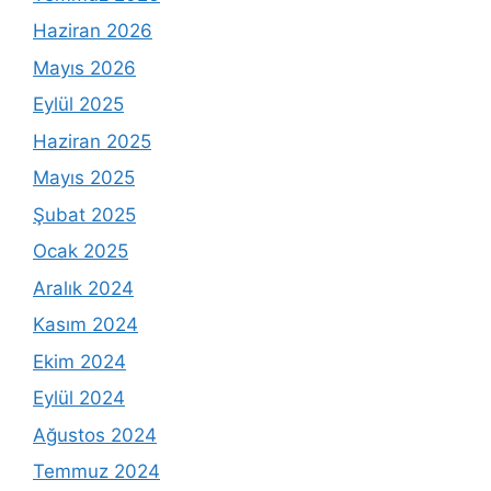
Haziran 2026
Mayıs 2026
Eylül 2025
Haziran 2025
Mayıs 2025
Şubat 2025
Ocak 2025
Aralık 2024
Kasım 2024
Ekim 2024
Eylül 2024
Ağustos 2024
Temmuz 2024