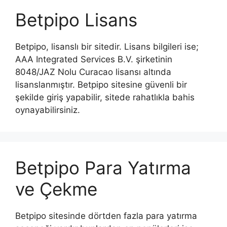
Betpipo Lisans
Betpipo, lisanslı bir sitedir. Lisans bilgileri ise;
AAA Integrated Services B.V. şirketinin
8048/JAZ Nolu Curacao lisansı altında
lisanslanmıştır. Betpipo sitesine güvenli bir
şekilde giriş yapabilir, sitede rahatlıkla bahis
oynayabilirsiniz.
Betpipo Para Yatırma
ve Çekme
Betpipo sitesinde dörtden fazla para yatırma