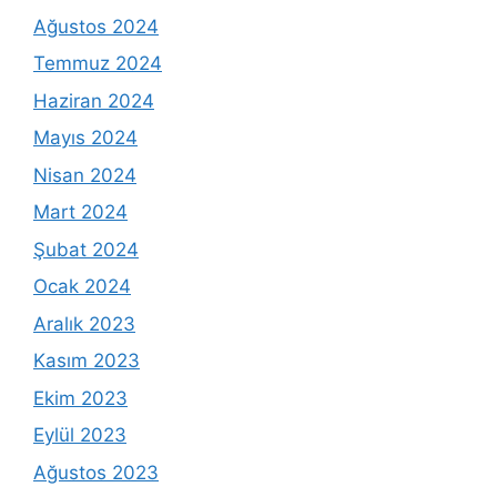
Ağustos 2024
Temmuz 2024
Haziran 2024
Mayıs 2024
Nisan 2024
Mart 2024
Şubat 2024
Ocak 2024
Aralık 2023
Kasım 2023
Ekim 2023
Eylül 2023
Ağustos 2023