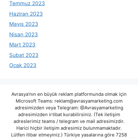
Temmuz 2023
Haziran 2023
Mayıs 2023
Nisan 2023
Mart 2023
Şubat 2023
Ocak 2023
Avrasya'nın en büyük reklam platformunda olmak için
Microsoft Teams:
reklam@avrasyamarketing.com
adresimizden veya Telegram: @Avrasyamarketing
adresimizden irtibat kurabilirsiniz. (Tek iletişim
adreslerimiz teams / telegram ve mail adresimizdir.
Harici hiçbir iletişim adresimiz bulunmamaktadır.
Lütfen itibar etmeyiniz.) Türkiye yasalarına göre 7258