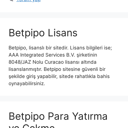
Betpipo Lisans
Betpipo, lisanslı bir sitedir. Lisans bilgileri ise;
AAA Integrated Services B.V. şirketinin
8048/JAZ Nolu Curacao lisansı altında
lisanslanmıştır. Betpipo sitesine güvenli bir
şekilde giriş yapabilir, sitede rahatlıkla bahis
oynayabilirsiniz.
Betpipo Para Yatırma