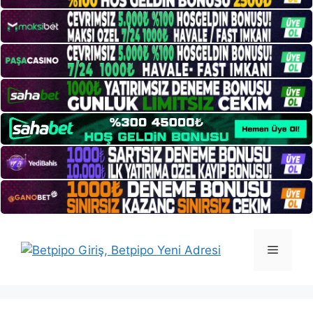
İçeriğe
atla
Menü