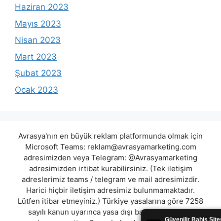
Haziran 2023
Mayıs 2023
Nisan 2023
Mart 2023
Şubat 2023
Ocak 2023
Avrasya'nın en büyük reklam platformunda olmak için
Microsoft Teams:
reklam@avrasyamarketing.com
adresimizden veya Telegram: @Avrasyamarketing
adresimizden irtibat kurabilirsiniz. (Tek iletişim
adreslerimiz teams / telegram ve mail adresimizdir.
Harici hiçbir iletişim adresimiz bulunmamaktadır.
Lütfen itibar etmeyiniz.) Türkiye yasalarına göre 7258
sayılı kanun uyarınca yasa dışı bahis oynamanın