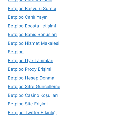
Betpipo Başvuru Süreci
Betpipo Canlı Yayın
Betpipo Eposta İletişimi
Betpipo Bahis Bonusları
Betpipo Hizmet Makalesi
Betpipo
Betpipo Üye Tanımları
Betpipo Proxy Erişimi
Betpipo Hesap Donma
Betpipo Şifre Güncelleme
Betpipo Casino Koşulları
Betpipo Site Erişimi
Betpipo Twitter Etkinliği