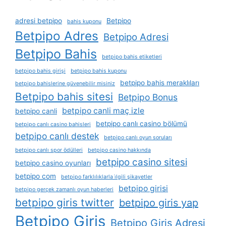
adresi betpipo
Betpipo
bahis kuponu
Betpipo Adres
Betpipo Adresi
Betpipo Bahis
betpipo bahis etiketleri
betpipo bahis girişi
betpipo bahis kuponu
betpipo bahis meraklıları
betpipo bahislerine güvenebilir misiniz
Betpipo bahis sitesi
Betpipo Bonus
betpipo canli maç izle
betpipo canli
betpipo canlı casino bölümü
betpipo canlı casino bahisleri
betpipo canlı destek
betpipo canlı oyun soruları
betpipo canlı spor ödülleri
betpipo casino hakkında
betpipo casino sitesi
betpipo casino oyunları
betpipo com
betpipo farklılıklarla i̇lgili şikayetler
betpipo girisi
betpipo gerçek zamanlı oyun haberleri
betpipo giris twitter
betpipo giris yap
Betpipo Giriş
Betpipo Giriş Adresi