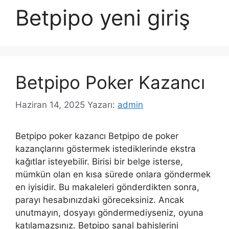
Betpipo yeni giriş
Betpipo Poker Kazancı
Haziran 14, 2025
Yazarı:
admin
Betpipo poker kazancı Betpipo de poker
kazançlarını göstermek istediklerinde ekstra
kağıtlar isteyebilir. Birisi bir belge isterse,
mümkün olan en kısa sürede onlara göndermek
en iyisidir. Bu makaleleri gönderdikten sonra,
parayı hesabınızdaki göreceksiniz. Ancak
unutmayın, dosyayı göndermediyseniz, oyuna
katılamazsınız. Betpipo sanal bahislerini