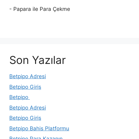
- Papara ile Para Çekme
Son Yazılar
Betpipo Adresi
Betpipo Giriş
Betpipo
Betpipo Adresi
Betpipo Giriş
Betpipo Bahis Platformu
Betpipo Para Kazanın