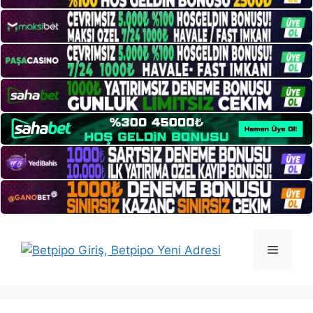
İçeriğe
atla
Menü