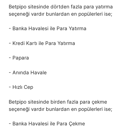
Betpipo sitesinde dörtden fazla para yatırma
seçeneği vardır bunlardan en popülerleri ise;
- Banka Havalesi ile Para Yatırma
- Kredi Kartı ile Para Yatırma
- Papara
- Anında Havale
- Hızlı Cep
Betpipo sitesinde birden fazla para çekme
seçeneği vardır bunlardan en popülerleri ise;
- Banka Havalesi ile Para Çekme