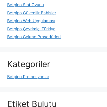
Betpipo Slot Oyunu
Betpipo Güvenilir Bahisler
Betpipo Web Uygulaması
Betpipo Çevrimiçi Türkiye
Betpipo Çekme Prosedürleri
Kategoriler
Betpipo Promosyonlar
Etiket Bulutu