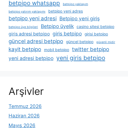
betpipo whatsapp
betpipo yaklaşım
betpipo yeni adres
betpipo yatırım yaklaşımı
betpipo yeni adresi
Betpipo yeni giriş
Betpipo üyelik
casino sitesi betpipo
betpipo üye bilgileri
giris betpipo
giris adresi betpipo
girisi betpipo
güncel adresi betpipo
güncel betpipo
güvenli midir
kayit betpipo
twitter betpipo
mobil betpipo
yeni giris betpipo
yeni adresi betpipo
Arşivler
Temmuz 2026
Haziran 2026
Mayıs 2026