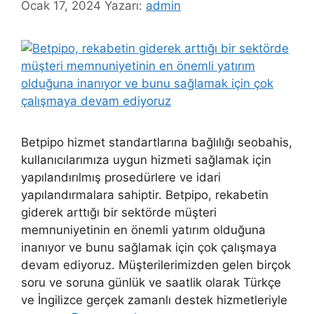
Ocak 17, 2024
Yazarı:
admin
Betpipo hizmet standartlarına bağlılığı seobahis,
kullanıcılarımıza uygun hizmeti sağlamak için
yapılandırılmış prosedürlere ve idari
yapılandırmalara sahiptir. Betpipo, rekabetin
giderek arttığı bir sektörde müşteri
memnuniyetinin en önemli yatırım olduğuna
inanıyor ve bunu sağlamak için çok çalışmaya
devam ediyoruz. Müşterilerimizden gelen birçok
soru ve soruna günlük ve saatlik olarak Türkçe
ve İngilizce gerçek zamanlı destek hizmetleriyle