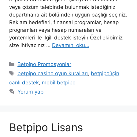
veya çözüm talebinde bulunmak istediğiniz
departmana ait bölümden uygun başlığı seçiniz.
Reklam hedefleri, finansal programlar, hesap
programları veya hesap numaraları ve
yöntemleri ile ilgili destek isteyin Özel ekibimiz
size ihtiyacınız …
Devamını oku…
Kategoriler
Betpipo Promosyonlar
Etiketler
betpipo casino oyun kuralları
,
betpipo i̇çin
canlı destek
,
mobil betpipo
Yorum yap
Betpipo Lisans