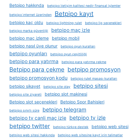
Betpipo hakkında
betpipo i̇letişim kalitesi nedir finansal işlemler
Betpipo kayıt
betpipo i̇nternet üzerinden
betpipo kaç oldu
betpipo lightning rulet
betpipo lig seçenekleri
betpipo maç izle
betpipo marka güvenliği
betpipo maç izleme
betpipo mobil
betpipo nasıl üye olunur
betpipo oyun kuralları
betpipo oyunları
betpipo oyun çeşitliliği
betpipo para yatırma
betpipo para yatırma çekme
Betpipo para çekme
betpipo promosyon
betpipo promosyon kodu
betpipo rulet masası kuralları
betpipo sitesi
betpipo sikayet
betpipo site olay
betpipo slot makinesi
betpipo site ziyareti
Betpipo slot seçenekleri
Betpipo Spor Bahisleri
betpipo telegram
betpipo sınırlı süre
betpipo tv izle
betpipo tv canli maç izle
betpipo twitter
betpipo web sitesi
betpipo türkçe destek
betpipo web sitesi hakkında
betpipo web sitesine kayıt i̇çin talimatlar