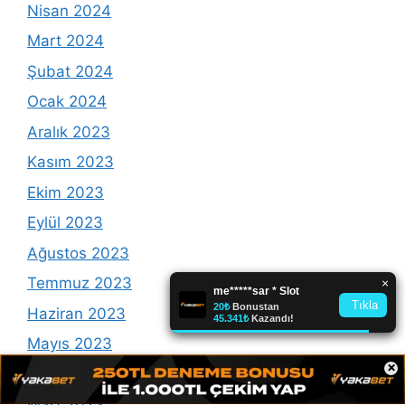
Nisan 2024
Mart 2024
Şubat 2024
Ocak 2024
Aralık 2023
Kasım 2023
Ekim 2023
Eylül 2023
Ağustos 2023
Temmuz 2023
Haziran 2023
Mayıs 2023
×
Nisan 2023
Mart 2023