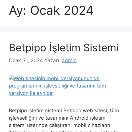
Ay:
Ocak 2024
Betpipo İşletim Sistemi
Ocak 31, 2024
Yazarı:
admin
Betpipo işletim sistemi Betpipo web sitesi, tüm
işlevselliğini ve tasarımını Android işletim
sistemi üzerinde çalıştıran, mobil cihazların