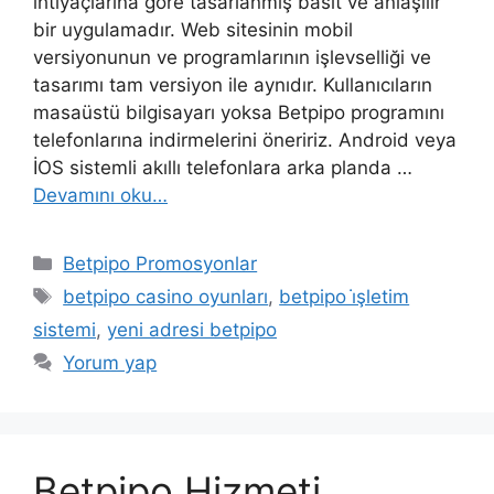
ihtiyaçlarına göre tasarlanmış basit ve anlaşılır
bir uygulamadır. Web sitesinin mobil
versiyonunun ve programlarının işlevselliği ve
tasarımı tam versiyon ile aynıdır. Kullanıcıların
masaüstü bilgisayarı yoksa Betpipo programını
telefonlarına indirmelerini öneririz. Android veya
İOS sistemli akıllı telefonlara arka planda …
Devamını oku…
Kategoriler
Betpipo Promosyonlar
Etiketler
betpipo casino oyunları
,
betpipo i̇şletim
sistemi
,
yeni adresi betpipo
Yorum yap
Betpipo Hizmeti