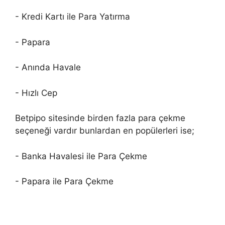
- Kredi Kartı ile Para Yatırma
- Papara
- Anında Havale
- Hızlı Cep
Betpipo sitesinde birden fazla para çekme
seçeneği vardır bunlardan en popülerleri ise;
- Banka Havalesi ile Para Çekme
- Papara ile Para Çekme