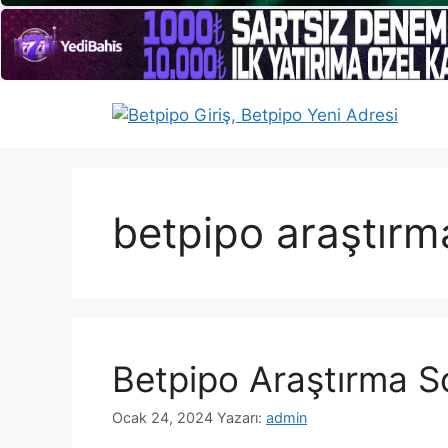
İçeriğe
atla
betpipo araştırm
Betpipo Araştırma S
Ocak 24, 2024
Yazarı:
admin