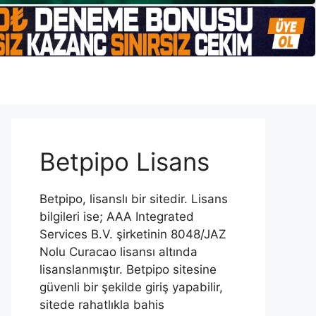
Betpipo Lisans
Betpipo, lisanslı bir sitedir. Lisans
bilgileri ise; AAA Integrated
Services B.V. şirketinin 8048/JAZ
Nolu Curacao lisansı altında
lisanslanmıştır. Betpipo sitesine
güvenli bir şekilde giriş yapabilir,
sitede rahatlıkla bahis