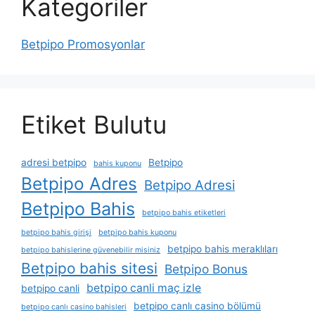
Kategoriler
Betpipo Promosyonlar
Etiket Bulutu
adresi betpipo
Betpipo
bahis kuponu
Betpipo Adres
Betpipo Adresi
Betpipo Bahis
betpipo bahis etiketleri
betpipo bahis girişi
betpipo bahis kuponu
betpipo bahis meraklıları
betpipo bahislerine güvenebilir misiniz
Betpipo bahis sitesi
Betpipo Bonus
betpipo canli maç izle
betpipo canli
betpipo canlı casino bölümü
betpipo canlı casino bahisleri