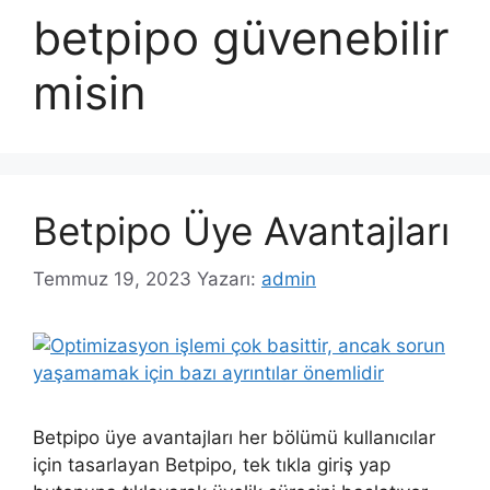
betpipo güvenebilir
misin
Betpipo Üye Avantajları
Temmuz 19, 2023
Yazarı:
admin
Betpipo üye avantajları her bölümü kullanıcılar
için tasarlayan Betpipo, tek tıkla giriş yap