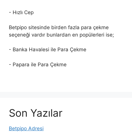
- Hızlı Cep
Betpipo sitesinde birden fazla para çekme
seçeneği vardır bunlardan en popülerleri ise;
- Banka Havalesi ile Para Çekme
- Papara ile Para Çekme
Son Yazılar
Betpipo Adresi