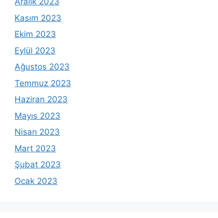
Aralık 2023
Kasım 2023
Ekim 2023
Eylül 2023
Ağustos 2023
Temmuz 2023
Haziran 2023
Mayıs 2023
Nisan 2023
Mart 2023
Şubat 2023
Ocak 2023