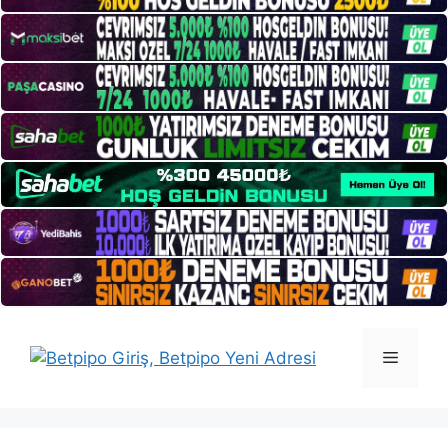
İçeriğe
atla
Menü