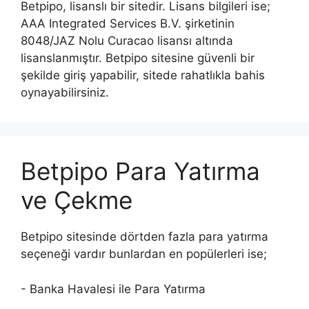
Betpipo, lisanslı bir sitedir. Lisans bilgileri ise;
AAA Integrated Services B.V. şirketinin
8048/JAZ Nolu Curacao lisansı altında
lisanslanmıştır. Betpipo sitesine güvenli bir
şekilde giriş yapabilir, sitede rahatlıkla bahis
oynayabilirsiniz.
Betpipo Para Yatırma
ve Çekme
Betpipo sitesinde dörtden fazla para yatırma
seçeneği vardır bunlardan en popülerleri ise;
- Banka Havalesi ile Para Yatırma