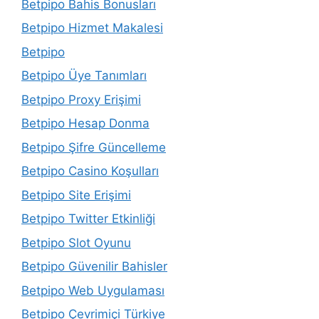
Betpipo Bahis Bonusları
Betpipo Hizmet Makalesi
Betpipo
Betpipo Üye Tanımları
Betpipo Proxy Erişimi
Betpipo Hesap Donma
Betpipo Şifre Güncelleme
Betpipo Casino Koşulları
Betpipo Site Erişimi
Betpipo Twitter Etkinliği
Betpipo Slot Oyunu
Betpipo Güvenilir Bahisler
Betpipo Web Uygulaması
Betpipo Çevrimiçi Türkiye