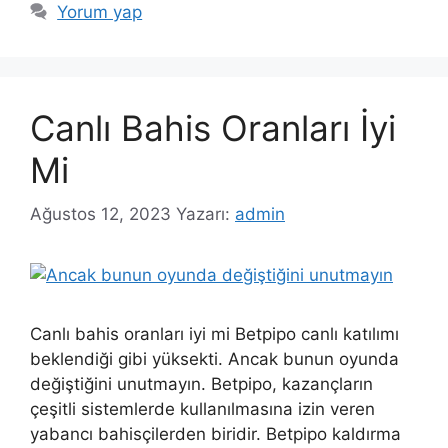
Yorum yap
Canlı Bahis Oranları İyi
Mi
Ağustos 12, 2023
Yazarı:
admin
Canlı bahis oranları iyi mi Betpipo canlı katılımı
beklendiği gibi yüksekti. Ancak bunun oyunda
değiştiğini unutmayın. Betpipo, kazançların
çeşitli sistemlerde kullanılmasına izin veren
yabancı bahisçilerden biridir. Betpipo kaldırma