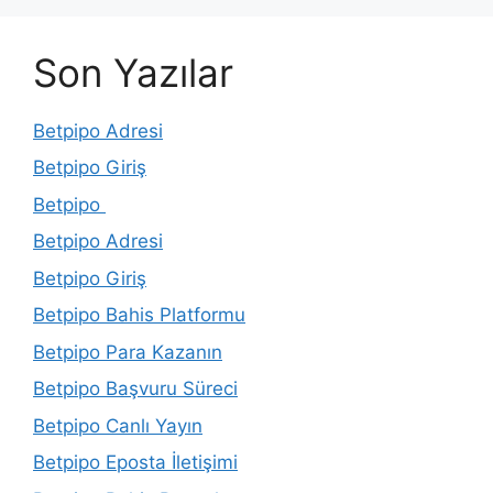
Son Yazılar
Betpipo Adresi
Betpipo Giriş
Betpipo
Betpipo Adresi
Betpipo Giriş
Betpipo Bahis Platformu
Betpipo Para Kazanın
Betpipo Başvuru Süreci
Betpipo Canlı Yayın
Betpipo Eposta İletişimi