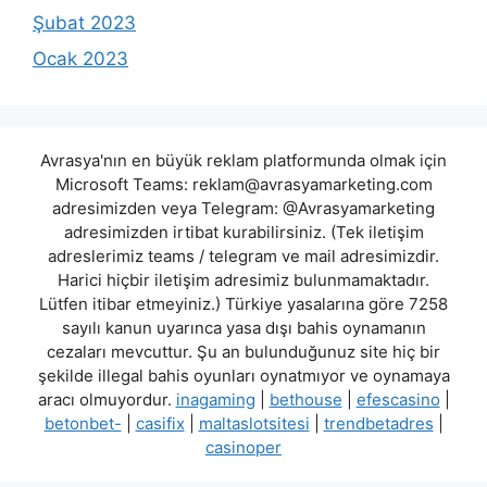
Şubat 2023
Ocak 2023
Avrasya'nın en büyük reklam platformunda olmak için
Microsoft Teams:
reklam@avrasyamarketing.com
adresimizden veya Telegram: @Avrasyamarketing
adresimizden irtibat kurabilirsiniz. (Tek iletişim
adreslerimiz teams / telegram ve mail adresimizdir.
Harici hiçbir iletişim adresimiz bulunmamaktadır.
Lütfen itibar etmeyiniz.) Türkiye yasalarına göre 7258
sayılı kanun uyarınca yasa dışı bahis oynamanın
cezaları mevcuttur. Şu an bulunduğunuz site hiç bir
şekilde illegal bahis oyunları oynatmıyor ve oynamaya
aracı olmuyordur.
inagaming
|
bethouse
|
efescasino
|
betonbet-
|
casifix
|
maltaslotsitesi
|
trendbetadres
|
casinoper