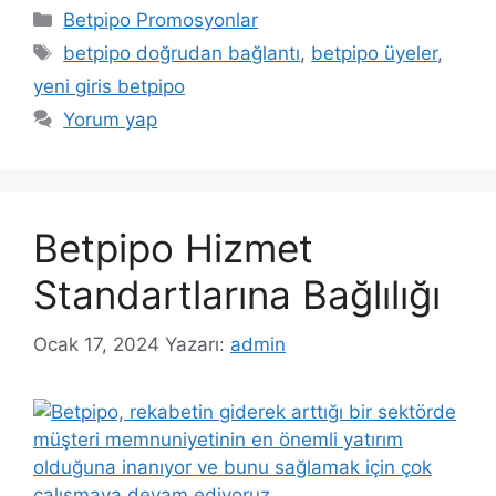
Kategoriler
Betpipo Promosyonlar
Etiketler
betpipo doğrudan bağlantı
,
betpipo üyeler
,
yeni giris betpipo
Yorum yap
Betpipo Hizmet
Standartlarına Bağlılığı
Ocak 17, 2024
Yazarı:
admin