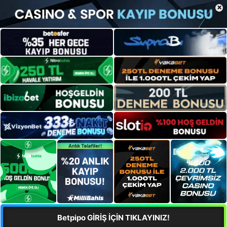
×
Betpipo GİRİŞ İÇİN TIKLAYINIZ!