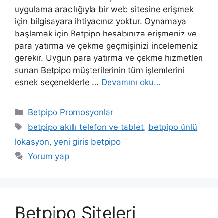
uygulama aracılığıyla bir web sitesine erişmek
için bilgisayara ihtiyacınız yoktur. Oynamaya
başlamak için Betpipo hesabınıza erişmeniz ve
para yatırma ve çekme geçmişinizi incelemeniz
gerekir. Uygun para yatırma ve çekme hizmetleri
sunan Betpipo müşterilerinin tüm işlemlerini
esnek seçeneklerle …
Devamını oku…
Kategoriler
Betpipo Promosyonlar
Etiketler
betpipo akıllı telefon ve tablet
,
betpipo ünlü
lokasyon
,
yeni giris betpipo
Yorum yap
Betpipo Siteleri