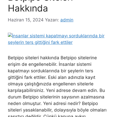
Hakkında
Haziran 15, 2024
Yazarı:
admin
Betpipo siteleri hakkında Betpipo sitelerine
erişim de engellenebilir. İnsanlar sistemi
kapatmayı sorduklarında bir şeylerin ters
gittiğini fark ettiler. Eski alan adınızla kayıt
olmaya çalıştığınızda engellenen sitelerle
karşılaşabilirsiniz. Yeni adrese devam edin. Bu
durum Betpipo sitelerinin sayısının azalmasına
neden olmuştur. Yeni adresi nedir? Betpipo
siteleri yasaklanabilir, dolayısıyla böyle olmaları
şaşırtıcı değildir. Çünkü kanuna aykırı.