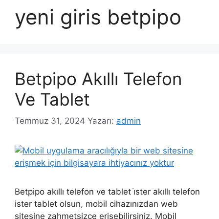
yeni giris betpipo
Betpipo Akıllı Telefon
Ve Tablet
Temmuz 31, 2024
Yazarı:
admin
Betpipo akıllı telefon ve tablet i̇ster akıllı telefon
ister tablet olsun, mobil cihazınızdan web
sitesine zahmetsizce erişebilirsiniz. Mobil