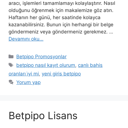
aracı, işlemleri tamamlamayı kolaylaştırır. Nasıl
olduğunu öğrenmek için makalemize göz atın.
Haftanın her günü, her saatinde kolayca
kazanabilirsiniz. Bunun için herhangi bir belge
göndermeniz veya göndermeniz gerekmez. …
Devamını oku…
Kategoriler
Betpipo Promosyonlar
Etiketler
betpipo nasıl kayıt olurum
,
canlı bahis
oranları i̇yi mi
,
yeni giris betpipo
Yorum yap
Betpipo Lisans