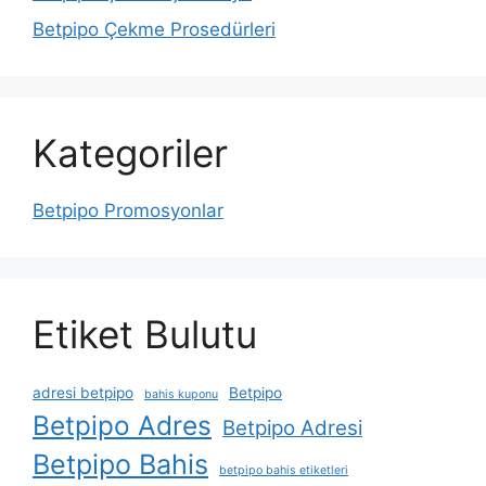
Betpipo Çekme Prosedürleri
Kategoriler
Betpipo Promosyonlar
Etiket Bulutu
adresi betpipo
Betpipo
bahis kuponu
Betpipo Adres
Betpipo Adresi
Betpipo Bahis
betpipo bahis etiketleri