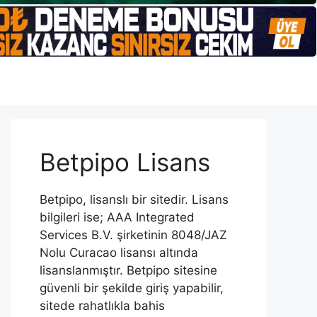
Betpipo Lisans
Betpipo, lisanslı bir sitedir. Lisans
bilgileri ise; AAA Integrated
Services B.V. şirketinin 8048/JAZ
Nolu Curacao lisansı altında
lisanslanmıştır. Betpipo sitesine
güvenli bir şekilde giriş yapabilir,
sitede rahatlıkla bahis