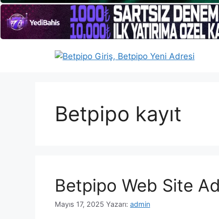
İçeriğe
atla
Betpipo kayıt
Betpipo Web Site Ad
Mayıs 17, 2025
Yazarı:
admin