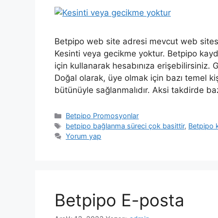
Betpipo web site adresi mevcut web sitesi 
Kesinti veya gecikme yoktur. Betpipo kaydett
için kullanarak hesabınıza erişebilirsiniz. 
Doğal olarak, üye olmak için bazı temel kişi
bütünüyle sağlanmalıdır. Aksi takdirde ba
Kategoriler
Betpipo Promosyonlar
Etiketler
betpipo bağlanma süreci çok basittir
,
Betpipo 
Yorum yap
Betpipo E-posta