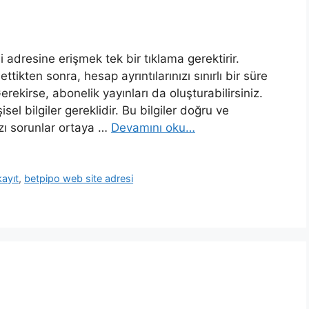
adresine erişmek tek bir tıklama gerektirir.
ikten sonra, hesap ayrıntılarınızı sınırlı bir süre
Gerekirse, abonelik yayınları da oluşturabilirsiniz.
sel bilgiler gereklidir. Bu bilgiler doğru ve
zı sorunlar ortaya …
Devamını oku…
kayıt
,
betpipo web site adresi