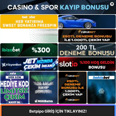
×
Betpipo GİRİŞ İÇİN TIKLAYINIZ!