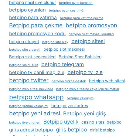
betpipo nasıl üye olunur
betpipo oyun kuralları
betpipo oyunları
betpipo oyun çeşitliliği
betpipo para yatırma
betpipo para yatırma çekme
Betpipo para çekme
betpipo promosyon
betpipo promosyon kodu
betpipo rulet masası kuralları
betpipo sitesi
betpipo sikayet
betpipo site olay
betpipo slot makinesi
betpipo site ziyareti
Betpipo slot seçenekleri
Betpipo Spor Bahisleri
betpipo telegram
betpipo sınırlı süre
betpipo tv izle
betpipo tv canli maç izle
betpipo twitter
betpipo web sitesi
betpipo türkçe destek
betpipo web sitesi hakkında
betpipo web sitesine kayıt i̇çin talimatlar
betpipo whatsapp
betpipo yaklaşım
betpipo yeni adres
betpipo yatırım yaklaşımı
betpipo yeni adresi
Betpipo yeni giriş
Betpipo üyelik
casino sitesi betpipo
betpipo üye bilgileri
giris betpipo
giris adresi betpipo
girisi betpipo