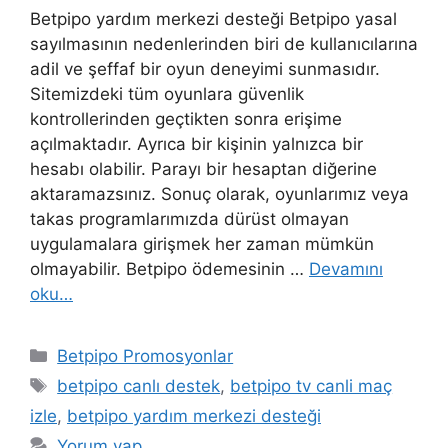
Betpipo yardım merkezi desteği Betpipo yasal
sayılmasının nedenlerinden biri de kullanıcılarına
adil ve şeffaf bir oyun deneyimi sunmasıdır.
Sitemizdeki tüm oyunlara güvenlik
kontrollerinden geçtikten sonra erişime
açılmaktadır. Ayrıca bir kişinin yalnızca bir
hesabı olabilir. Parayı bir hesaptan diğerine
aktaramazsınız. Sonuç olarak, oyunlarımız veya
takas programlarımızda dürüst olmayan
uygulamalara girişmek her zaman mümkün
olmayabilir. Betpipo ödemesinin …
Devamını
oku…
Kategoriler
Betpipo Promosyonlar
Etiketler
betpipo canlı destek
,
betpipo tv canli maç
izle
,
betpipo yardım merkezi desteği
Yorum yap