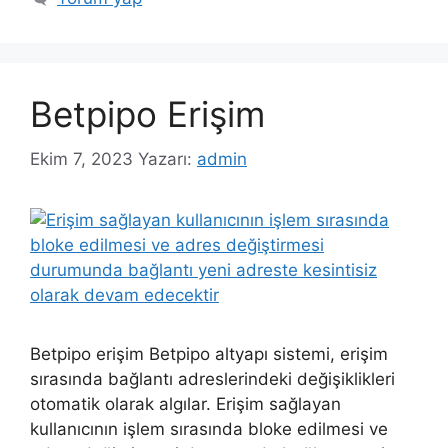
Betpipo Erişim
Ekim 7, 2023
Yazarı:
admin
Betpipo erişim Betpipo altyapı sistemi, erişim
sırasında bağlantı adreslerindeki değişiklikleri
otomatik olarak algılar. Erişim sağlayan
kullanıcının işlem sırasında bloke edilmesi ve