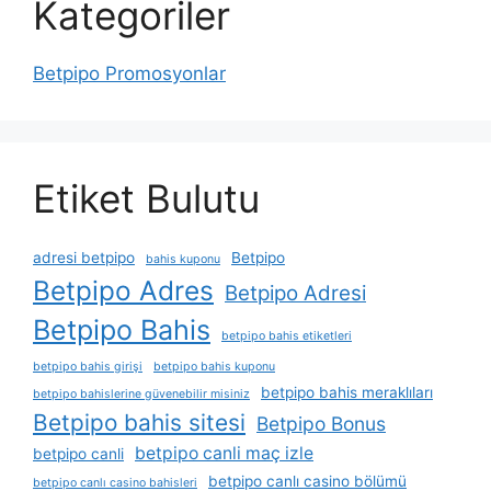
Kategoriler
Betpipo Promosyonlar
Etiket Bulutu
adresi betpipo
Betpipo
bahis kuponu
Betpipo Adres
Betpipo Adresi
Betpipo Bahis
betpipo bahis etiketleri
betpipo bahis girişi
betpipo bahis kuponu
betpipo bahis meraklıları
betpipo bahislerine güvenebilir misiniz
Betpipo bahis sitesi
Betpipo Bonus
betpipo canli maç izle
betpipo canli
betpipo canlı casino bölümü
betpipo canlı casino bahisleri