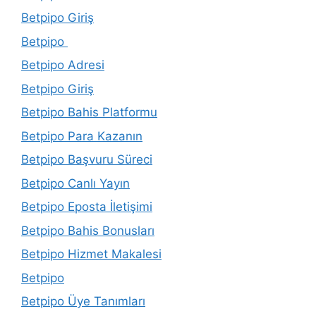
Betpipo Giriş
Betpipo
Betpipo Adresi
Betpipo Giriş
Betpipo Bahis Platformu
Betpipo Para Kazanın
Betpipo Başvuru Süreci
Betpipo Canlı Yayın
Betpipo Eposta İletişimi
Betpipo Bahis Bonusları
Betpipo Hizmet Makalesi
Betpipo
Betpipo Üye Tanımları