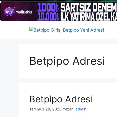
İçeriğe
atla
Betpipo Adresi
Betpipo Adresi
Temmuz 28, 2026
Yazarı:
admin