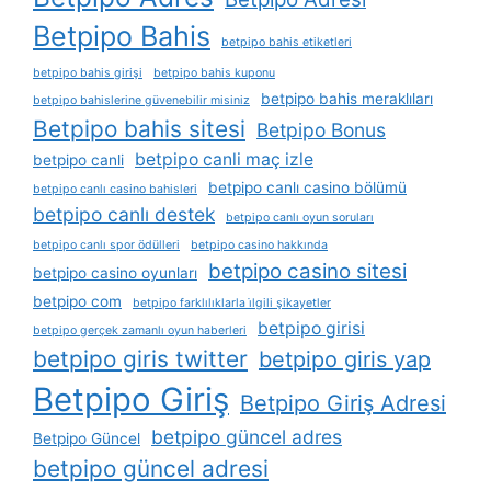
Betpipo Bahis
betpipo bahis etiketleri
betpipo bahis girişi
betpipo bahis kuponu
betpipo bahis meraklıları
betpipo bahislerine güvenebilir misiniz
Betpipo bahis sitesi
Betpipo Bonus
betpipo canli maç izle
betpipo canli
betpipo canlı casino bölümü
betpipo canlı casino bahisleri
betpipo canlı destek
betpipo canlı oyun soruları
betpipo canlı spor ödülleri
betpipo casino hakkında
betpipo casino sitesi
betpipo casino oyunları
betpipo com
betpipo farklılıklarla i̇lgili şikayetler
betpipo girisi
betpipo gerçek zamanlı oyun haberleri
betpipo giris twitter
betpipo giris yap
Betpipo Giriş
Betpipo Giriş Adresi
betpipo güncel adres
Betpipo Güncel
betpipo güncel adresi