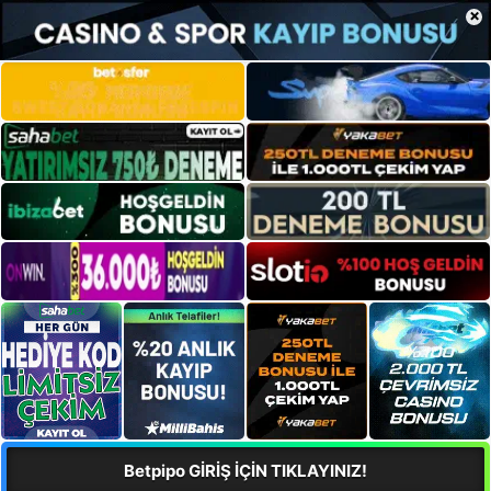
×
Betpipo GİRİŞ İÇİN TIKLAYINIZ!