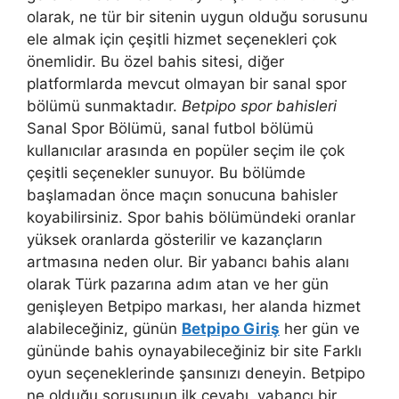
olarak, ne tür bir sitenin uygun olduğu sorusunu
ele almak için çeşitli hizmet seçenekleri çok
önemlidir. Bu özel bahis sitesi, diğer
platformlarda mevcut olmayan bir sanal spor
bölümü sunmaktadır.
Betpipo spor bahisleri
Sanal Spor Bölümü, sanal futbol bölümü
kullanıcılar arasında en popüler seçim ile çok
çeşitli seçenekler sunuyor. Bu bölümde
başlamadan önce maçın sonucuna bahisler
koyabilirsiniz. Spor bahis bölümündeki oranlar
yüksek oranlarda gösterilir ve kazançların
artmasına neden olur. Bir yabancı bahis alanı
olarak Türk pazarına adım atan ve her gün
genişleyen Betpipo markası, her alanda hizmet
alabileceğiniz, günün
Betpipo Giriş
her gün ve
gününde bahis oynayabileceğiniz bir site Farklı
oyun seçeneklerinde şansınızı deneyin. Betpipo
ne olduğu sorusunun ilk cevabı, yabancı bir