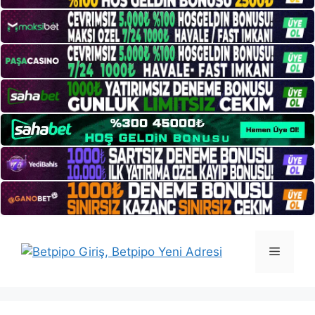
İçeriğe
atla
Menü