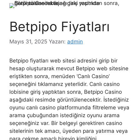
Betpipo Fiyatları
Mayıs 31, 2025
Yazarı:
admin
Betpipo fiyatları web sitesi adresini girip bir
hesap oluşturarak mevcut Betpipo web sitesine
eriştikten sonra, menüden ‘Canlı Casino’
seçeneğini tıklamanız yeterlidir. Canlı casino
lobisine giriş yaptıktan sonra, Betpipo Casino
aşağıdaki resimde görüntülenecektir. İstediğiniz
oyunu canlı casino platformunda filtreleme veya
arama çubuğundan istediğiniz oyunu arama
seçeneğiniz var. Bir belgeyi gerektiren casino
sitelerinin tek amacı, üyeden para yatırma veya
para çekme amaçlı bireyin kimliğini