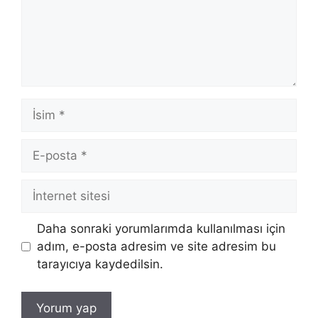
İsim
E-
posta
İnternet
sitesi
Daha sonraki yorumlarımda kullanılması için
adım, e-posta adresim ve site adresim bu
tarayıcıya kaydedilsin.