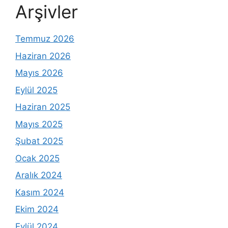
Arşivler
Temmuz 2026
Haziran 2026
Mayıs 2026
Eylül 2025
Haziran 2025
Mayıs 2025
Şubat 2025
Ocak 2025
Aralık 2024
Kasım 2024
Ekim 2024
Eylül 2024