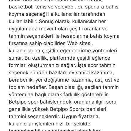
basketbol, ​​tenis ve voleybol, bu sporlara bahis
koyma seçeneği ile kullanıcılar tarafından
kullanılabilir. Sonuç olarak, kullanıcılar her
uygulamada mevcut olan çeşitli oranlar ve
tahmin seçenekleri ile hesaplarına bahis koyma
fırsatına sahip olabilirler. Web sitesi,
kullanıcılarına çeşitli değerlendirme yöntemleri
sunar. Bu özellik, platformda çeşitli eğlence
formları oluşturmanızı sağlar. İşte spor tahmin
seçeneklerinden bazıları: ev sahibi kazanma,
beraberlik, yer değiştirme kazanma, üst, üst ve
toplam hedefler. Başarı olasılığı, seçilen tahmin
yöntemine bağlı olarak farklılık gösterebilir.
Betpipo spor bahislerindeki oranlarla ilgili soru
genellikle yüksek Betpipo Sports bahisleri
tahmini seçeneklerdir. Uygun fiyatlarla,
kullanıcılar işlemleri hızlı bir şekilde