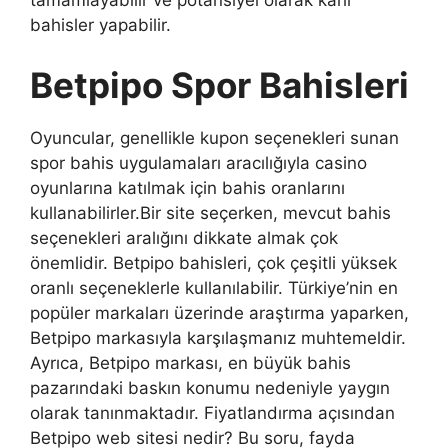
tamamlayabilir ve potansiyel olarak karlı
bahisler yapabilir.
Betpipo Spor Bahisleri
Oyuncular, genellikle kupon seçenekleri sunan
spor bahis uygulamaları aracılığıyla casino
oyunlarına katılmak için bahis oranlarını
kullanabilirler.Bir site seçerken, mevcut bahis
seçenekleri aralığını dikkate almak çok
önemlidir. Betpipo bahisleri, çok çeşitli yüksek
oranlı seçeneklerle kullanılabilir. Türkiye’nin en
popüler markaları üzerinde araştırma yaparken,
Betpipo markasıyla karşılaşmanız muhtemeldir.
Ayrıca, Betpipo markası, en büyük bahis
pazarındaki baskın konumu nedeniyle yaygın
olarak tanınmaktadır. Fiyatlandırma açısından
Betpipo web sitesi nedir? Bu soru, fayda