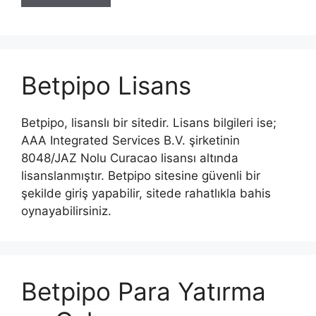
Betpipo Lisans
Betpipo, lisanslı bir sitedir. Lisans bilgileri ise;
AAA Integrated Services B.V. şirketinin
8048/JAZ Nolu Curacao lisansı altında
lisanslanmıştır. Betpipo sitesine güvenli bir
şekilde giriş yapabilir, sitede rahatlıkla bahis
oynayabilirsiniz.
Betpipo Para Yatırma