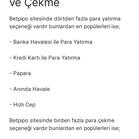
ve Çekme
Betpipo sitesinde dörtden fazla para yatırma
seçeneği vardır bunlardan en popülerleri ise;
- Banka Havalesi ile Para Yatırma
- Kredi Kartı ile Para Yatırma
- Papara
- Anında Havale
- Hızlı Cep
Betpipo sitesinde birden fazla para çekme
seçeneği vardır bunlardan en popülerleri ise;