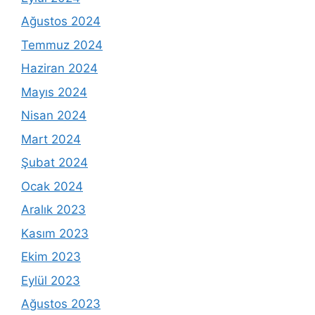
Ağustos 2024
Temmuz 2024
Haziran 2024
Mayıs 2024
Nisan 2024
Mart 2024
Şubat 2024
Ocak 2024
Aralık 2023
Kasım 2023
Ekim 2023
Eylül 2023
Ağustos 2023