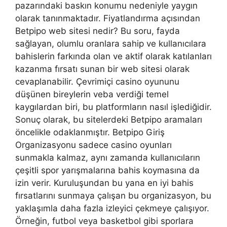
pazarındaki baskın konumu nedeniyle yaygın
olarak tanınmaktadır. Fiyatlandırma açısından
Betpipo web sitesi nedir? Bu soru, fayda
sağlayan, olumlu oranlara sahip ve kullanıcılara
bahislerin farkında olan ve aktif olarak katılanları
kazanma fırsatı sunan bir web sitesi olarak
cevaplanabilir. Çevrimiçi casino oyununu
düşünen bireylerin veba verdiği temel
kaygılardan biri, bu platformların nasıl işlediğidir.
Sonuç olarak, bu sitelerdeki Betpipo aramaları
öncelikle odaklanmıştır. Betpipo Giriş
Organizasyonu sadece casino oyunları
sunmakla kalmaz, aynı zamanda kullanıcıların
çeşitli spor yarışmalarına bahis koymasına da
izin verir. Kuruluşundan bu yana en iyi bahis
fırsatlarını sunmaya çalışan bu organizasyon, bu
yaklaşımla daha fazla izleyici çekmeye çalışıyor.
Örneğin, futbol veya basketbol gibi sporlara