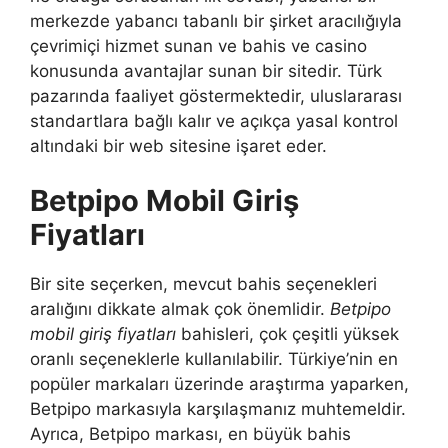
merkezde yabancı tabanlı bir şirket aracılığıyla
çevrimiçi hizmet sunan ve bahis ve casino
konusunda avantajlar sunan bir sitedir. Türk
pazarında faaliyet göstermektedir, uluslararası
standartlara bağlı kalır ve açıkça yasal kontrol
altındaki bir web sitesine işaret eder.
Betpipo Mobil Giriş
Fiyatları
Bir site seçerken, mevcut bahis seçenekleri
aralığını dikkate almak çok önemlidir.
Betpipo
mobil giriş fiyatları
bahisleri, çok çeşitli yüksek
oranlı seçeneklerle kullanılabilir. Türkiye’nin en
popüler markaları üzerinde araştırma yaparken,
Betpipo markasıyla karşılaşmanız muhtemeldir.
Ayrıca, Betpipo markası, en büyük bahis