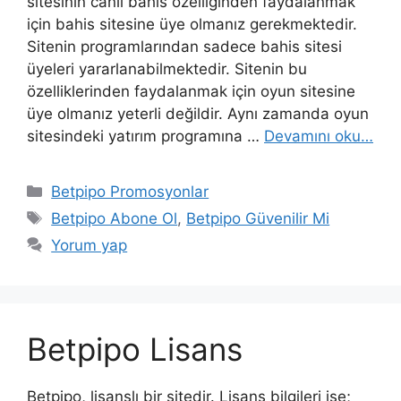
sitesinin canlı bahis özelliğinden faydalanmak
için bahis sitesine üye olmanız gerekmektedir.
Sitenin programlarından sadece bahis sitesi
üyeleri yararlanabilmektedir. Sitenin bu
özelliklerinden faydalanmak için oyun sitesine
üye olmanız yeterli değildir. Aynı zamanda oyun
sitesindeki yatırım programına …
Devamını oku…
Kategoriler
Betpipo Promosyonlar
Etiketler
Betpipo Abone Ol
,
Betpipo Güvenilir Mi
Yorum yap
Betpipo Lisans
Betpipo, lisanslı bir sitedir. Lisans bilgileri ise;