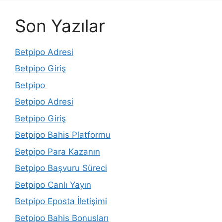
Son Yazılar
Betpipo Adresi
Betpipo Giriş
Betpipo
Betpipo Adresi
Betpipo Giriş
Betpipo Bahis Platformu
Betpipo Para Kazanın
Betpipo Başvuru Süreci
Betpipo Canlı Yayın
Betpipo Eposta İletişimi
Betpipo Bahis Bonusları