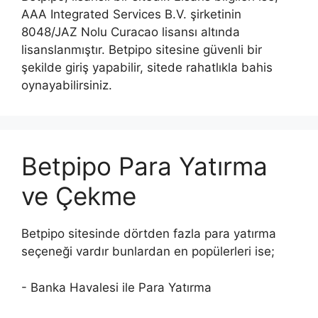
AAA Integrated Services B.V. şirketinin
8048/JAZ Nolu Curacao lisansı altında
lisanslanmıştır. Betpipo sitesine güvenli bir
şekilde giriş yapabilir, sitede rahatlıkla bahis
oynayabilirsiniz.
Betpipo Para Yatırma
ve Çekme
Betpipo sitesinde dörtden fazla para yatırma
seçeneği vardır bunlardan en popülerleri ise;
- Banka Havalesi ile Para Yatırma