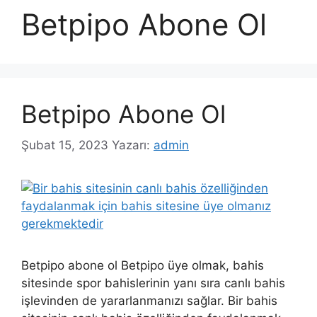
Betpipo Abone Ol
Betpipo Abone Ol
Şubat 15, 2023
Yazarı:
admin
Betpipo abone ol Betpipo üye olmak, bahis
sitesinde spor bahislerinin yanı sıra canlı bahis
işlevinden de yararlanmanızı sağlar. Bir bahis