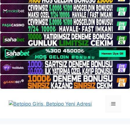
İçeriğe
atla
Menü