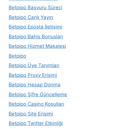
Betpipo Başvuru Süreci
Betpipo Canlı Yayın
Betpipo Eposta İletişimi
Betpipo Bahis Bonusları
Betpipo Hizmet Makalesi
Betpipo
Betpipo Üye Tanımları
Betpipo Proxy Erişimi
Betpipo Hesap Donma
Betpipo Şifre Güncelleme
Betpipo Casino Koşulları
Betpipo Site Erişimi
Betpipo Twitter Etkinliği