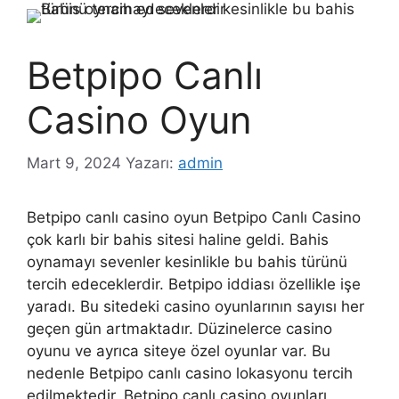
Betpipo Canlı
Casino Oyun
Mart 9, 2024
Yazarı:
admin
Betpipo canlı casino oyun Betpipo Canlı Casino
çok karlı bir bahis sitesi haline geldi. Bahis
oynamayı sevenler kesinlikle bu bahis türünü
tercih edeceklerdir. Betpipo iddiası özellikle işe
yaradı. Bu sitedeki casino oyunlarının sayısı her
geçen gün artmaktadır. Düzinelerce casino
oyunu ve ayrıca siteye özel oyunlar var. Bu
nedenle Betpipo canlı casino lokasyonu tercih
edilmektedir. Betpipo canlı casino oyunları