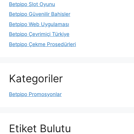
Betpipo Slot Oyunu
Betpipo Güvenilir Bahisler
Betpipo Web Uygulaması
Betpipo Çevrimiçi Türkiye
Betpipo Çekme Prosedürleri
Kategoriler
Betpipo Promosyonlar
Etiket Bulutu