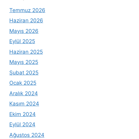
Temmuz 2026
Haziran 2026
Mayıs 2026
Eylül 2025
Haziran 2025
Mayıs 2025
Şubat 2025
Ocak 2025
Aralık 2024
Kasım 2024
Ekim 2024
Eylül 2024
Ağustos 2024