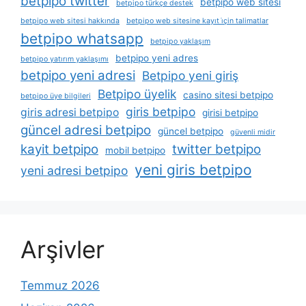
betpipo twitter
betpipo web sitesi
betpipo türkçe destek
betpipo web sitesi hakkında
betpipo web sitesine kayıt i̇çin talimatlar
betpipo whatsapp
betpipo yaklaşım
betpipo yeni adres
betpipo yatırım yaklaşımı
betpipo yeni adresi
Betpipo yeni giriş
Betpipo üyelik
casino sitesi betpipo
betpipo üye bilgileri
giris betpipo
giris adresi betpipo
girisi betpipo
güncel adresi betpipo
güncel betpipo
güvenli midir
kayit betpipo
twitter betpipo
mobil betpipo
yeni giris betpipo
yeni adresi betpipo
Arşivler
Temmuz 2026