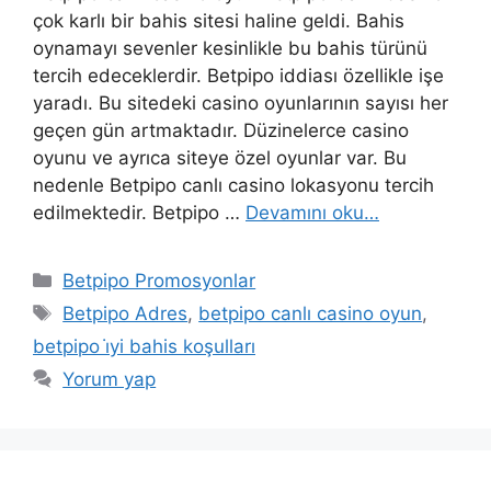
çok karlı bir bahis sitesi haline geldi. Bahis
oynamayı sevenler kesinlikle bu bahis türünü
tercih edeceklerdir. Betpipo iddiası özellikle işe
yaradı. Bu sitedeki casino oyunlarının sayısı her
geçen gün artmaktadır. Düzinelerce casino
oyunu ve ayrıca siteye özel oyunlar var. Bu
nedenle Betpipo canlı casino lokasyonu tercih
edilmektedir. Betpipo …
Devamını oku…
Kategoriler
Betpipo Promosyonlar
Etiketler
Betpipo Adres
,
betpipo canlı casino oyun
,
betpipo i̇yi bahis koşulları
Yorum yap