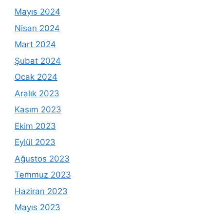
Mayıs 2024
Nisan 2024
Mart 2024
Şubat 2024
Ocak 2024
Aralık 2023
Kasım 2023
Ekim 2023
Eylül 2023
Ağustos 2023
Temmuz 2023
Haziran 2023
Mayıs 2023