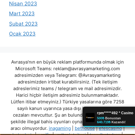
Nisan 2023
Mart 2023
Şubat 2023
Ocak 2023
Avrasya'nın en büyük reklam platformunda olmak için
Microsoft Teams:
reklam@avrasyamarketing.com
adresimizden veya Telegram: @Avrasyamarketing
adresimizden irtibat kurabilirsiniz. (Tek iletişim
adreslerimiz teams / telegram ve mail adresimizdir.
Harici hiçbir iletişim adresimiz bulunmamaktadır.
Lütfen itibar etmeyiniz.) Türkiye yasalarına göre 7258
sayılı kanun uyarınca yasa dışı bahis oynamanın
cezaları mevcuttur. Şu an bulunduğunuz site hiç bir
şekilde illegal bahis oyunları oynatmıyor ve oynamaya
aracı olmuyordur.
inagaming
|
bethouse
|
efescasino
|
betonbet-
|
casifix
|
maltaslotsitesi
|
trendbetadres
|