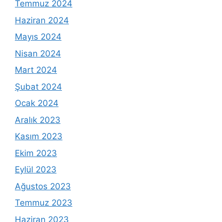
Temmuz 2024
Haziran 2024
Mayıs 2024
Nisan 2024
Mart 2024
Şubat 2024
Ocak 2024
Aralık 2023
Kasım 2023
Ekim 2023
Eylül 2023
Ağustos 2023
Temmuz 2023
Haziran 2023