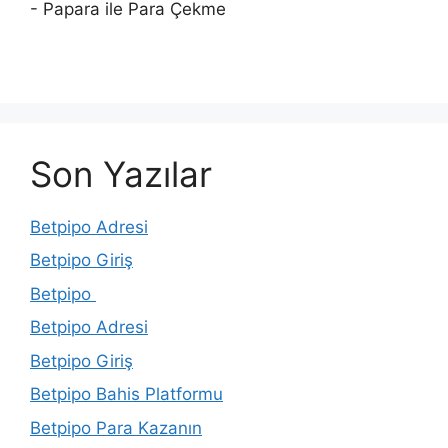
- Papara ile Para Çekme
Son Yazılar
Betpipo Adresi
Betpipo Giriş
Betpipo
Betpipo Adresi
Betpipo Giriş
Betpipo Bahis Platformu
Betpipo Para Kazanın