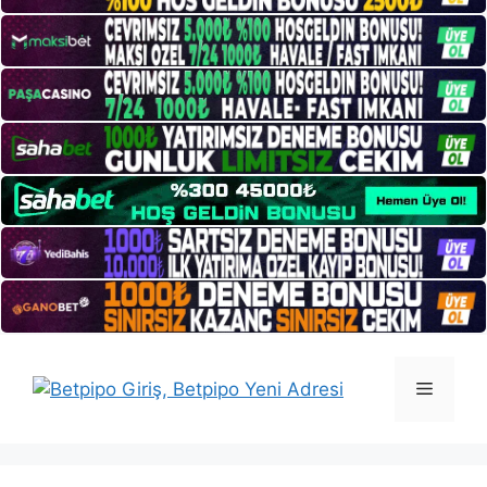
İçeriğe
atla
Menü