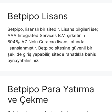
Betpipo Lisans
Betpipo, lisanslı bir sitedir. Lisans bilgileri ise;
AAA Integrated Services B.V. şirketinin
8048/JAZ Nolu Curacao lisansı altında
lisanslanmıştır. Betpipo sitesine güvenli bir
şekilde giriş yapabilir, sitede rahatlıkla bahis
oynayabilirsiniz.
Betpipo Para Yatırma
ve Çekme