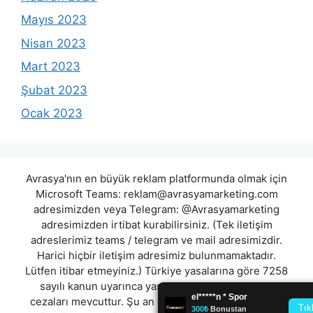
Mayıs 2023
Nisan 2023
Mart 2023
Şubat 2023
Ocak 2023
Avrasya'nın en büyük reklam platformunda olmak için
Microsoft Teams:
reklam@avrasyamarketing.com
adresimizden veya Telegram: @Avrasyamarketing
adresimizden irtibat kurabilirsiniz. (Tek iletişim
adreslerimiz teams / telegram ve mail adresimizdir.
Harici hiçbir iletişim adresimiz bulunmamaktadır.
Lütfen itibar etmeyiniz.) Türkiye yasalarına göre 7258
sayılı kanun uyarınca yasa dışı bahis oynamanın
cezaları mevcuttur. Şu an bulunduğunuz site hiç bir