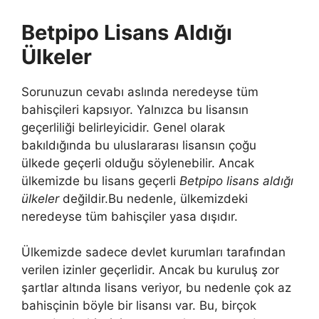
Betpipo Lisans Aldığı
Ülkeler
Sorunuzun cevabı aslında neredeyse tüm
bahisçileri kapsıyor. Yalnızca bu lisansın
geçerliliği belirleyicidir. Genel olarak
bakıldığında bu uluslararası lisansın çoğu
ülkede geçerli olduğu söylenebilir. Ancak
ülkemizde bu lisans geçerli
Betpipo lisans aldığı
ülkeler
değildir.Bu nedenle, ülkemizdeki
neredeyse tüm bahisçiler yasa dışıdır.
Ülkemizde sadece devlet kurumları tarafından
verilen izinler geçerlidir. Ancak bu kuruluş zor
şartlar altında lisans veriyor, bu nedenle çok az
bahisçinin böyle bir lisansı var. Bu, birçok