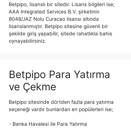
Betpipo, lisanslı bir sitedir. Lisans bilgileri ise;
AAA Integrated Services B.V. şirketinin
8048/JAZ Nolu Curacao lisansı altında
lisanslanmıştır. Betpipo sitesine güvenli bir
şekilde giriş yapabilir, sitede rahatlıkla bahis
oynayabilirsiniz.
Betpipo Para Yatırma
ve Çekme
Betpipo sitesinde dörtden fazla para yatırma
seçeneği vardır bunlardan en popülerleri ise;
- Banka Havalesi ile Para Yatırma