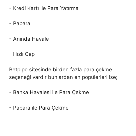
- Kredi Kartı ile Para Yatırma
- Papara
- Anında Havale
- Hızlı Cep
Betpipo sitesinde birden fazla para çekme
seçeneği vardır bunlardan en popülerleri ise;
- Banka Havalesi ile Para Çekme
- Papara ile Para Çekme