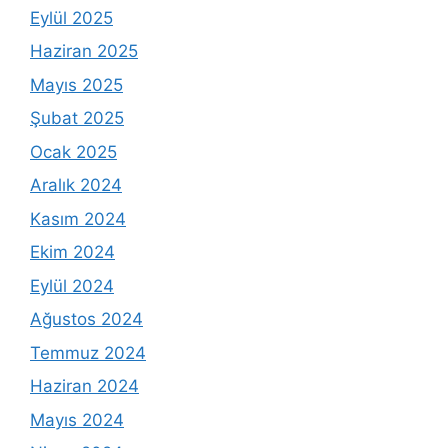
Eylül 2025
Haziran 2025
Mayıs 2025
Şubat 2025
Ocak 2025
Aralık 2024
Kasım 2024
Ekim 2024
Eylül 2024
Ağustos 2024
Temmuz 2024
Haziran 2024
Mayıs 2024