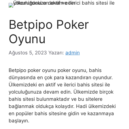
Betpipo Poker
Oyunu
Ağustos 5, 2023
Yazarı:
admin
Betpipo poker oyunu poker oyunu, bahis
dünyasında en çok para kazandıran oyundur.
Ülkemizdeki en aktif ve ilerici bahis sitesi ile
yolculuğunuza devam edin. Ülkemizde birçok
bahis sitesi bulunmaktadır ve bu sitelere
bağlanmak oldukça kolaydır. Hadi ülkemizdeki
en popüler bahis sitesine gidin ve kazanmaya
başlayın.