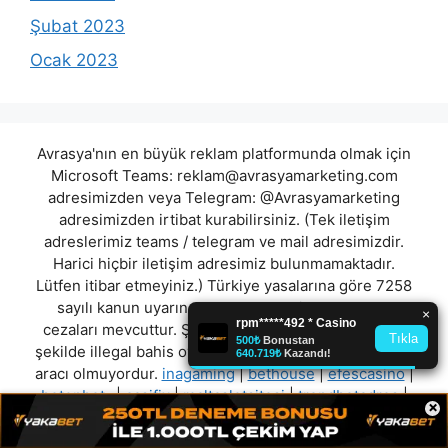
Şubat 2023
Ocak 2023
Avrasya'nın en büyük reklam platformunda olmak için
Microsoft Teams:
reklam@avrasyamarketing.com
adresimizden veya Telegram: @Avrasyamarketing
adresimizden irtibat kurabilirsiniz. (Tek iletişim
adreslerimiz teams / telegram ve mail adresimizdir.
Harici hiçbir iletişim adresimiz bulunmamaktadır.
Lütfen itibar etmeyiniz.) Türkiye yasalarına göre 7258
sayılı kanun uyarınca yasa dışı bahis oynamanın
cezaları mevcuttur. Şu an bulunduğunuz site hiç bir
şekilde illegal bahis oyunları oynatmıyor ve oynamaya
aracı olmuyordur.
inagaming
|
bethouse
|
efescasino
|
betonbet-
|
casifix
|
maltaslotsitesi
|
trendbetadres
|
×
casinoper