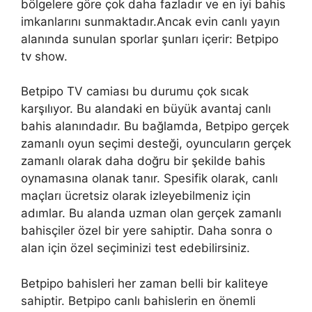
bölgelere göre çok daha fazladır ve en iyi bahis
imkanlarını sunmaktadır.Ancak evin canlı yayın
alanında sunulan sporlar şunları içerir: Betpipo
tv show.
Betpipo TV camiası bu durumu çok sıcak
karşılıyor. Bu alandaki en büyük avantaj canlı
bahis alanındadır. Bu bağlamda, Betpipo gerçek
zamanlı oyun seçimi desteği, oyuncuların gerçek
zamanlı olarak daha doğru bir şekilde bahis
oynamasına olanak tanır. Spesifik olarak, canlı
maçları ücretsiz olarak izleyebilmeniz için
adımlar. Bu alanda uzman olan gerçek zamanlı
bahisçiler özel bir yere sahiptir. Daha sonra o
alan için özel seçiminizi test edebilirsiniz.
Betpipo bahisleri her zaman belli bir kaliteye
sahiptir. Betpipo canlı bahislerin en önemli