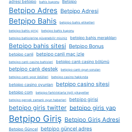
adresi betpipo
Betpipo
bahis kuponu
Betpipo Adres
Betpipo Adresi
Betpipo Bahis
betpipo bahis etiketleri
betpipo bahis girişi
betpipo bahis kuponu
betpipo bahis meraklıları
betpipo bahislerine güvenebilir misiniz
Betpipo bahis sitesi
Betpipo Bonus
betpipo canli maç izle
betpipo canli
betpipo canlı casino bölümü
betpipo canlı casino bahisleri
betpipo canlı destek
betpipo canlı oyun soruları
betpipo canlı spor ödülleri
betpipo casino hakkında
betpipo casino sitesi
betpipo casino oyunları
betpipo com
betpipo farklılıklarla i̇lgili şikayetler
betpipo girisi
betpipo gerçek zamanlı oyun haberleri
betpipo giris twitter
betpipo giris yap
Betpipo Giriş
Betpipo Giriş Adresi
betpipo güncel adres
Betpipo Güncel