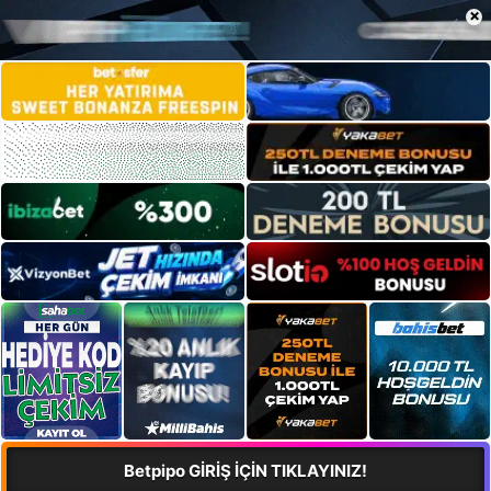
×
Betpipo GİRİŞ İÇİN TIKLAYINIZ!