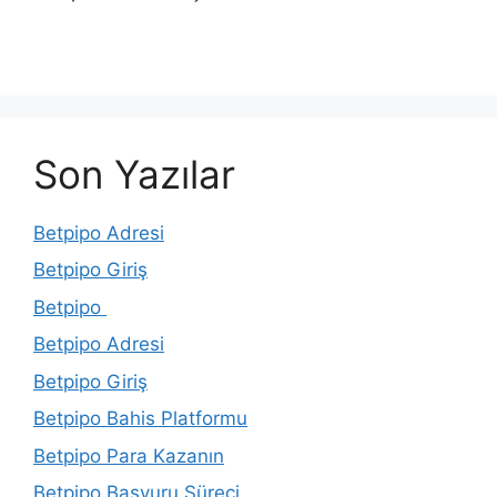
Son Yazılar
Betpipo Adresi
Betpipo Giriş
Betpipo
Betpipo Adresi
Betpipo Giriş
Betpipo Bahis Platformu
Betpipo Para Kazanın
Betpipo Başvuru Süreci