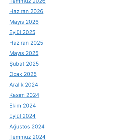
Temmuz 2026
Haziran 2026
Mayıs 2026
Eylül 2025
Haziran 2025
Mayıs 2025
Şubat 2025
Ocak 2025
Aralık 2024
Kasım 2024
Ekim 2024
Eylül 2024
Ağustos 2024
Temmuz 2024