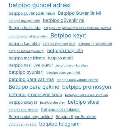
betpipo güncel adresi
Betpipo Güvenilir Mi
betpipo güvenebilir misin
betpipo güvenlir mi
betpipo güvenli midir
Betpipo hakkında
betpipo i̇letişim kalitesi nedir finansal işlemler
Betpipo kayıt
betpipo i̇nternet üzerinden
betpipo kaç oldu
betpipo lightning rulet
betpipo lig seçenekleri
betpipo maç izle
betpipo marka güvenliği
betpipo maç izleme
betpipo mobil
betpipo nasıl üye olunur
betpipo oyun kuralları
betpipo oyunları
betpipo oyun çeşitliliği
betpipo para yatırma
betpipo para yatırma çekme
Betpipo para çekme
betpipo promosyon
betpipo promosyon kodu
betpipo rulet masası kuralları
betpipo sitesi
betpipo sikayet
betpipo site olay
betpipo slot makinesi
betpipo site ziyareti
Betpipo slot seçenekleri
Betpipo Spor Bahisleri
betpipo telegram
betpipo sınırlı süre