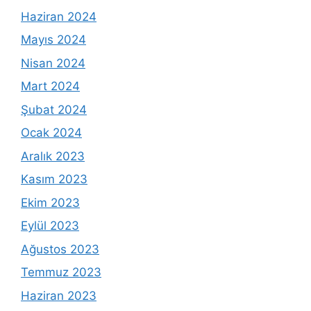
Haziran 2024
Mayıs 2024
Nisan 2024
Mart 2024
Şubat 2024
Ocak 2024
Aralık 2023
Kasım 2023
Ekim 2023
Eylül 2023
Ağustos 2023
Temmuz 2023
Haziran 2023