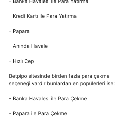
- Banka Havalesi ile Para Yatırma
- Kredi Kartı ile Para Yatırma
- Papara
- Anında Havale
- Hızlı Cep
Betpipo sitesinde birden fazla para çekme
seçeneği vardır bunlardan en popülerleri ise;
- Banka Havalesi ile Para Çekme
- Papara ile Para Çekme