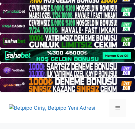
İçeriğe
atla
Menü