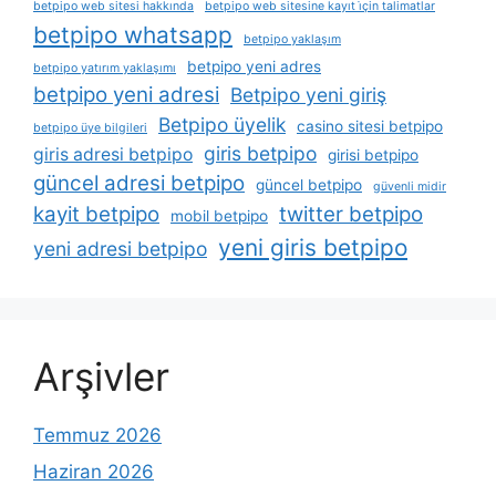
betpipo web sitesi hakkında
betpipo web sitesine kayıt i̇çin talimatlar
betpipo whatsapp
betpipo yaklaşım
betpipo yeni adres
betpipo yatırım yaklaşımı
betpipo yeni adresi
Betpipo yeni giriş
Betpipo üyelik
casino sitesi betpipo
betpipo üye bilgileri
giris betpipo
giris adresi betpipo
girisi betpipo
güncel adresi betpipo
güncel betpipo
güvenli midir
kayit betpipo
twitter betpipo
mobil betpipo
yeni giris betpipo
yeni adresi betpipo
Arşivler
Temmuz 2026
Haziran 2026