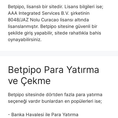
Betpipo, lisanslı bir sitedir. Lisans bilgileri ise;
AAA Integrated Services B.V. şirketinin
8048/JAZ Nolu Curacao lisansı altında
lisanslanmıştır. Betpipo sitesine güvenli bir
şekilde giriş yapabilir, sitede rahatlıkla bahis
oynayabilirsiniz.
Betpipo Para Yatırma
ve Çekme
Betpipo sitesinde dörtden fazla para yatırma
seçeneği vardır bunlardan en popülerleri ise;
- Banka Havalesi ile Para Yatırma