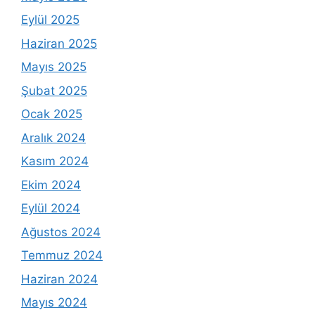
Eylül 2025
Haziran 2025
Mayıs 2025
Şubat 2025
Ocak 2025
Aralık 2024
Kasım 2024
Ekim 2024
Eylül 2024
Ağustos 2024
Temmuz 2024
Haziran 2024
Mayıs 2024