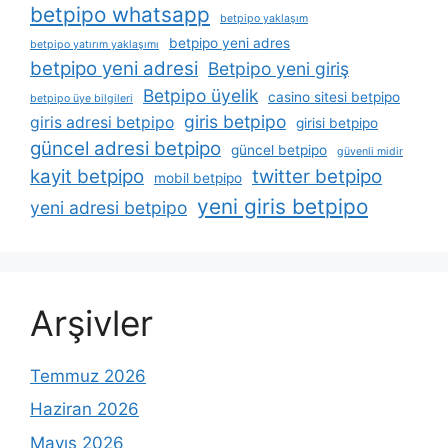
betpipo whatsapp
betpipo yaklaşım
betpipo yeni adres
betpipo yatırım yaklaşımı
betpipo yeni adresi
Betpipo yeni giriş
Betpipo üyelik
casino sitesi betpipo
betpipo üye bilgileri
giris betpipo
giris adresi betpipo
girisi betpipo
güncel adresi betpipo
güncel betpipo
güvenli midir
kayit betpipo
twitter betpipo
mobil betpipo
yeni giris betpipo
yeni adresi betpipo
Arşivler
Temmuz 2026
Haziran 2026
Mayıs 2026