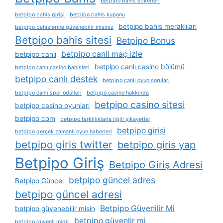
betpipo bahis etiketleri
betpipo bahis girişi
betpipo bahis kuponu
betpipo bahis meraklıları
betpipo bahislerine güvenebilir misiniz
Betpipo bahis sitesi
Betpipo Bonus
betpipo canli maç izle
betpipo canli
betpipo canlı casino bölümü
betpipo canlı casino bahisleri
betpipo canlı destek
betpipo canlı oyun soruları
betpipo canlı spor ödülleri
betpipo casino hakkında
betpipo casino sitesi
betpipo casino oyunları
betpipo com
betpipo farklılıklarla i̇lgili şikayetler
betpipo girisi
betpipo gerçek zamanlı oyun haberleri
betpipo giris twitter
betpipo giris yap
Betpipo Giriş
Betpipo Giriş Adresi
betpipo güncel adres
Betpipo Güncel
betpipo güncel adresi
Betpipo Güvenilir Mi
betpipo güvenebilir misin
betpipo güvenlir mi
betpipo güvenli midir