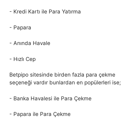
- Kredi Kartı ile Para Yatırma
- Papara
- Anında Havale
- Hızlı Cep
Betpipo sitesinde birden fazla para çekme
seçeneği vardır bunlardan en popülerleri ise;
- Banka Havalesi ile Para Çekme
- Papara ile Para Çekme