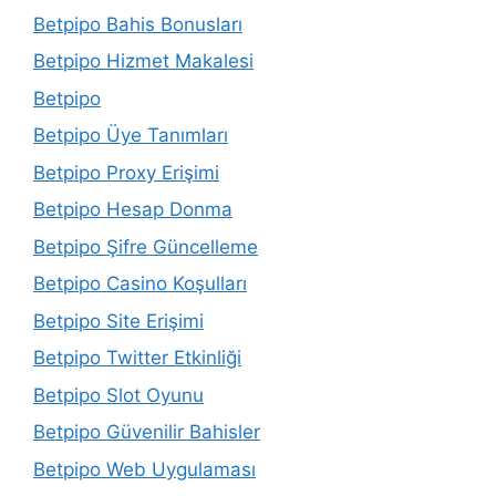
Betpipo Bahis Bonusları
Betpipo Hizmet Makalesi
Betpipo
Betpipo Üye Tanımları
Betpipo Proxy Erişimi
Betpipo Hesap Donma
Betpipo Şifre Güncelleme
Betpipo Casino Koşulları
Betpipo Site Erişimi
Betpipo Twitter Etkinliği
Betpipo Slot Oyunu
Betpipo Güvenilir Bahisler
Betpipo Web Uygulaması