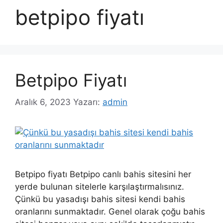
betpipo fiyatı
Betpipo Fiyatı
Aralık 6, 2023
Yazarı:
admin
Betpipo fiyatı Betpipo canlı bahis sitesini her
yerde bulunan sitelerle karşılaştırmalısınız.
Çünkü bu yasadışı bahis sitesi kendi bahis
oranlarını sunmaktadır. Genel olarak çoğu bahis