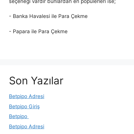
seçeneği vardır bunlardan en popülerleri ise;
- Banka Havalesi ile Para Çekme
- Papara ile Para Çekme
Son Yazılar
Betpipo Adresi
Betpipo Giriş
Betpipo
Betpipo Adresi