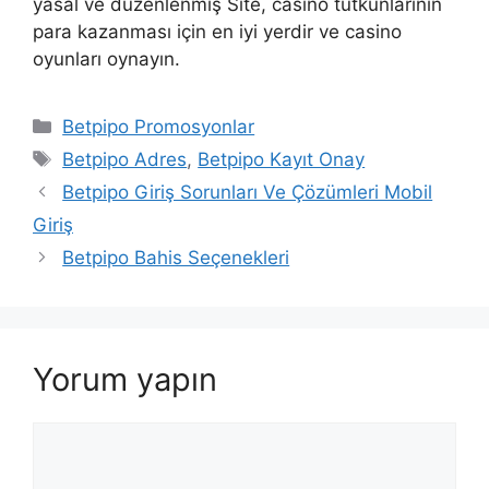
yasal ve düzenlenmiş Site, casino tutkunlarının
para kazanması için en iyi yerdir ve casino
oyunları oynayın.
Kategoriler
Betpipo Promosyonlar
Etiketler
Betpipo Adres
,
Betpipo Kayıt Onay
Betpipo Giriş Sorunları Ve Çözümleri Mobil
Giriş
Betpipo Bahis Seçenekleri
Yorum yapın
Yorum