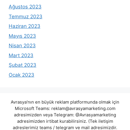
Ağustos 2023
Temmuz 2023
Haziran 2023
Mayıs 2023
Nisan 2023
Mart 2023
Şubat 2023
Ocak 2023
Avrasya'nın en büyük reklam platformunda olmak için
Microsoft Teams:
reklam@avrasyamarketing.com
adresimizden veya Telegram: @Avrasyamarketing
adresimizden irtibat kurabilirsiniz. (Tek iletişim
adreslerimiz teams / telegram ve mail adresimizdir.