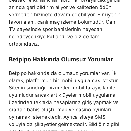
anında geri bildirim alıyor ve kaliteden ödün
vermeden hizmete devam edebiliyor. Bir üyenin
favori alanı, canlı maç izleme bölümüdür. Canlı
TV sayesinde spor bahislerinin heyecanı
neredeyse ikiye katlandı ve biz de tam
ortasındayız.
Betpipo Hakkında Olumsuz Yorumlar
Betpipo hakkında da olumsuz yorumlar var. İlk
olarak, platformun bir mobil uygulaması yoktur.
Sitenin sunduğu hizmetler mobil tarayıcılar ile
uyumludur ancak artık üyeler mobil uygulama
üzerinden tek tıkla hesaplarına giriş yapmak ve
oradan bahis oluşturmak ve casino oyunları
oynamak istemektedir. Ayrıca siteye SMS
yoluyla da şikayetler gelmektedir. Bildiğiniz gibi