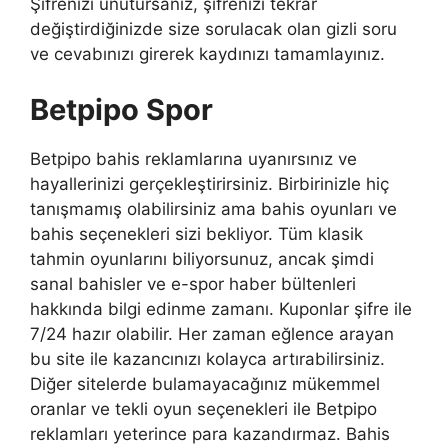
Şifrenizi unutursanız, şifrenizi tekrar
değiştirdiğinizde size sorulacak olan gizli soru
ve cevabınızı girerek kaydınızı tamamlayınız.
Betpipo Spor
Betpipo bahis reklamlarına uyanırsınız ve
hayallerinizi gerçekleştirirsiniz. Birbirinizle hiç
tanışmamış olabilirsiniz ama bahis oyunları ve
bahis seçenekleri sizi bekliyor. Tüm klasik
tahmin oyunlarını biliyorsunuz, ancak şimdi
sanal bahisler ve e-spor haber bültenleri
hakkında bilgi edinme zamanı. Kuponlar şifre ile
7/24 hazır olabilir. Her zaman eğlence arayan
bu site ile kazancınızı kolayca artırabilirsiniz.
Diğer sitelerde bulamayacağınız mükemmel
oranlar ve tekli oyun seçenekleri ile Betpipo
reklamları yeterince para kazandırmaz. Bahis