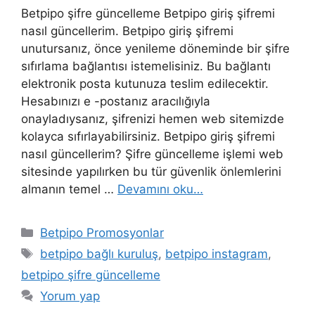
Betpipo şifre güncelleme Betpipo giriş şifremi
nasıl güncellerim. Betpipo giriş şifremi
unutursanız, önce yenileme döneminde bir şifre
sıfırlama bağlantısı istemelisiniz. Bu bağlantı
elektronik posta kutunuza teslim edilecektir.
Hesabınızı e -postanız aracılığıyla
onayladıysanız, şifrenizi hemen web sitemizde
kolayca sıfırlayabilirsiniz. Betpipo giriş şifremi
nasıl güncellerim? Şifre güncelleme işlemi web
sitesinde yapılırken bu tür güvenlik önlemlerini
almanın temel …
Devamını oku…
Kategoriler
Betpipo Promosyonlar
Etiketler
betpipo bağlı kuruluş
,
betpipo instagram
,
betpipo şifre güncelleme
Yorum yap