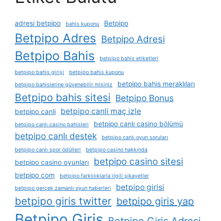
adresi betpipo
Betpipo
bahis kuponu
Betpipo Adres
Betpipo Adresi
Betpipo Bahis
betpipo bahis etiketleri
betpipo bahis girişi
betpipo bahis kuponu
betpipo bahis meraklıları
betpipo bahislerine güvenebilir misiniz
Betpipo bahis sitesi
Betpipo Bonus
betpipo canli maç izle
betpipo canli
betpipo canlı casino bölümü
betpipo canlı casino bahisleri
betpipo canlı destek
betpipo canlı oyun soruları
betpipo canlı spor ödülleri
betpipo casino hakkında
betpipo casino sitesi
betpipo casino oyunları
betpipo com
betpipo farklılıklarla i̇lgili şikayetler
betpipo girisi
betpipo gerçek zamanlı oyun haberleri
betpipo giris twitter
betpipo giris yap
Betpipo Giriş
Betpipo Giriş Adresi