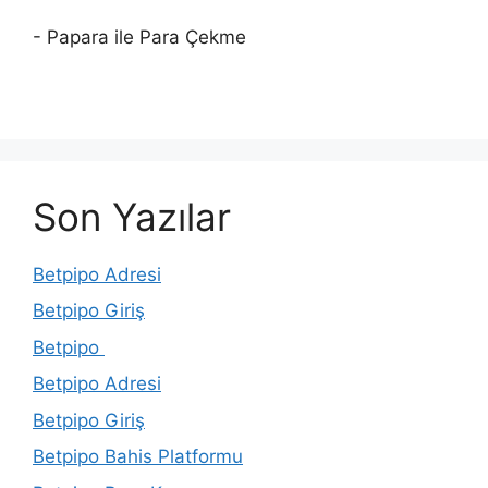
- Papara ile Para Çekme
Son Yazılar
Betpipo Adresi
Betpipo Giriş
Betpipo
Betpipo Adresi
Betpipo Giriş
Betpipo Bahis Platformu