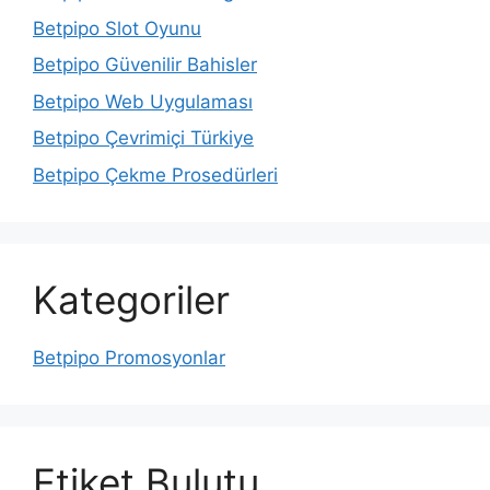
Betpipo Slot Oyunu
Betpipo Güvenilir Bahisler
Betpipo Web Uygulaması
Betpipo Çevrimiçi Türkiye
Betpipo Çekme Prosedürleri
Kategoriler
Betpipo Promosyonlar
Etiket Bulutu