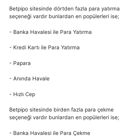
Betpipo sitesinde dörtden fazla para yatırma
seçeneği vardır bunlardan en popülerleri ise;
- Banka Havalesi ile Para Yatırma
- Kredi Kartı ile Para Yatırma
- Papara
- Anında Havale
- Hızlı Cep
Betpipo sitesinde birden fazla para çekme
seçeneği vardır bunlardan en popülerleri ise;
- Banka Havalesi ile Para Çekme