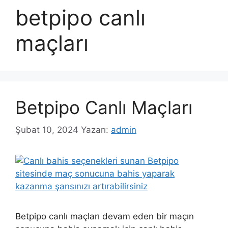
betpipo canlı
maçları
Betpipo Canlı Maçları
Şubat 10, 2024
Yazarı:
admin
Betpipo canlı maçları devam eden bir maçın