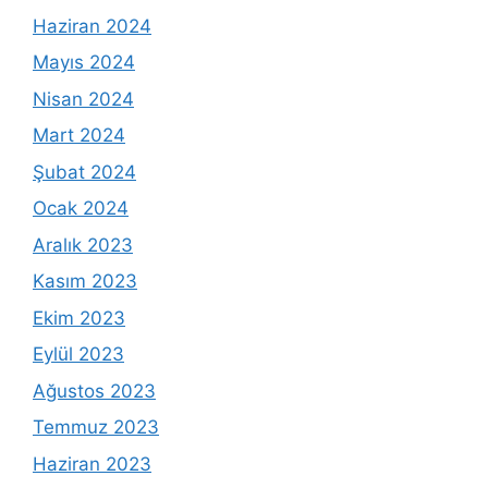
Haziran 2024
Mayıs 2024
Nisan 2024
Mart 2024
Şubat 2024
Ocak 2024
Aralık 2023
Kasım 2023
Ekim 2023
Eylül 2023
Ağustos 2023
Temmuz 2023
Haziran 2023