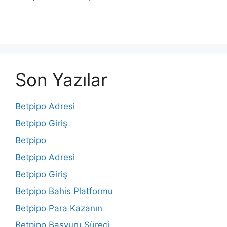
Son Yazılar
Betpipo Adresi
Betpipo Giriş
Betpipo
Betpipo Adresi
Betpipo Giriş
Betpipo Bahis Platformu
Betpipo Para Kazanın
Betpipo Başvuru Süreci