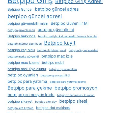
Betpipo Giriş
Betpipo Giriş Adresi
betpipo güncel adres
Betpipo Güncel
betpipo güncel adresi
Betpipo Güvenilir Mi
betpipo güvenebilir misin
betpipo güvenlir mi
betpipo güvenli midir
Betpipo hakkında
betpipo i̇letişim kalitesi nedir finansal işlemler
Betpipo kayıt
betpipo i̇nternet üzerinden
betpipo kaç oldu
betpipo lightning rulet
betpipo lig seçenekleri
betpipo maç izle
betpipo marka güvenliği
betpipo maç izleme
betpipo mobil
betpipo nasıl üye olunur
betpipo oyun kuralları
betpipo oyunları
betpipo oyun çeşitliliği
betpipo para yatırma
betpipo para yatırma çekme
Betpipo para çekme
betpipo promosyon
betpipo promosyon kodu
betpipo rulet masası kuralları
betpipo sitesi
betpipo sikayet
betpipo site olay
betpipo slot makinesi
betpipo site ziyareti