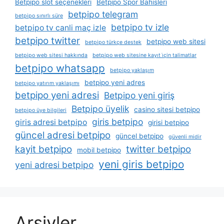
Betpipo slot seçenekleri
Betpipo Spor Bahisleri
betpipo telegram
betpipo sınırlı süre
betpipo tv izle
betpipo tv canli maç izle
betpipo twitter
betpipo web sitesi
betpipo türkçe destek
betpipo web sitesi hakkında
betpipo web sitesine kayıt i̇çin talimatlar
betpipo whatsapp
betpipo yaklaşım
betpipo yeni adres
betpipo yatırım yaklaşımı
betpipo yeni adresi
Betpipo yeni giriş
Betpipo üyelik
casino sitesi betpipo
betpipo üye bilgileri
giris betpipo
giris adresi betpipo
girisi betpipo
güncel adresi betpipo
güncel betpipo
güvenli midir
kayit betpipo
twitter betpipo
mobil betpipo
yeni giris betpipo
yeni adresi betpipo
Arşivler