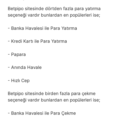
Betpipo sitesinde dörtden fazla para yatırma
seçeneği vardır bunlardan en popülerleri ise;
- Banka Havalesi ile Para Yatırma
- Kredi Kartı ile Para Yatırma
- Papara
- Anında Havale
- Hızlı Cep
Betpipo sitesinde birden fazla para çekme
seçeneği vardır bunlardan en popülerleri ise;
- Banka Havalesi ile Para Çekme