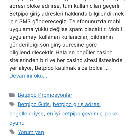
adresi bloke edilirse, tüm kullanıcıları geçerli
Betpipo giriş adresleri hakkında bilgilendirmek
için SMS göndereceğiz. Telefonunuzda mobil
uygulama yüklü değilse spam olacaktır. Mobil
uygulamayı kullanan kullanıcılar, bildirimin
gönderildiği son giriş adresine göre
bilgilendirilecektir. Hala en popüler casino
sitelerinden biri ve her casino sitesi listesinde
yer alıyor, Betpipo katılmak size bolca …
Devamını oku…
Kategoriler
Betpipo Promosyonlar
Etiketler
Betpipo Giriş
,
betpipo giriş adresi
engellendiyse
,
en i̇yi betpipo çevrimiçi poker
oyunu
Yorum yap