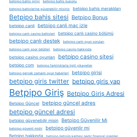
betpipo bahis girişi
betpipo bahis kuponu
betpipo bahis meraklıları
betpipo bahislerine güvenebilir misiniz
Betpipo bahis sitesi
Betpipo Bonus
betpipo canli maç izle
betpipo canli
betpipo canlı casino bölümü
betpipo canlı casino bahisleri
betpipo canlı destek
betpipo canlı oyun soruları
betpipo canlı spor ödülleri
betpipo casino hakkında
betpipo casino sitesi
betpipo casino oyunları
betpipo com
betpipo farklılıklarla i̇lgili şikayetler
betpipo girisi
betpipo gerçek zamanlı oyun haberleri
betpipo giris twitter
betpipo giris yap
Betpipo Giriş
Betpipo Giriş Adresi
betpipo güncel adres
Betpipo Güncel
betpipo güncel adresi
Betpipo Güvenilir Mi
betpipo güvenebilir misin
betpipo güvenlir mi
betpipo güvenli midir
Betpipo hakkında
betpipo i̇letişim kalitesi nedir finansal işlemler