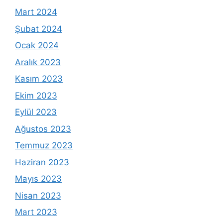
Mart 2024
Şubat 2024
Ocak 2024
Aralık 2023
Kasım 2023
Ekim 2023
Eylül 2023
Ağustos 2023
Temmuz 2023
Haziran 2023
Mayıs 2023
Nisan 2023
Mart 2023