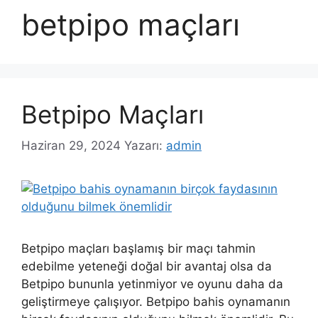
betpipo maçları
Betpipo Maçları
Haziran 29, 2024
Yazarı:
admin
Betpipo maçları başlamış bir maçı tahmin
edebilme yeteneği doğal bir avantaj olsa da
Betpipo bununla yetinmiyor ve oyunu daha da
geliştirmeye çalışıyor. Betpipo bahis oynamanın