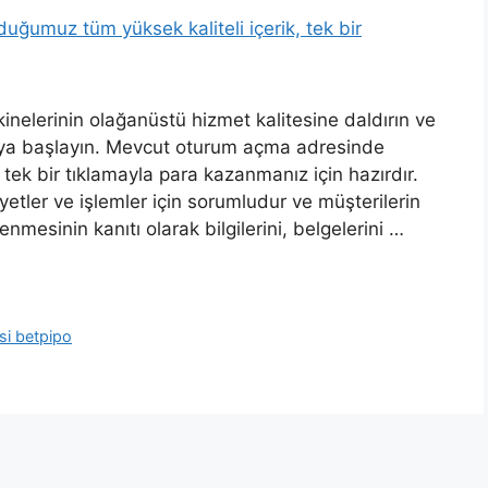
kinelerinin olağanüstü hizmet kalitesine daldırın ve
ya başlayın. Mevcut oturum açma adresinde
 tek bir tıklamayla para kazanmanız için hazırdır.
iyetler ve işlemler için sorumludur ve müşterilerin
nmesinin kanıtı olarak bilgilerini, belgelerini …
isi betpipo