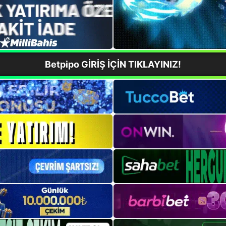
Betpipo GİRİŞ İÇİN TIKLAYINIZ!