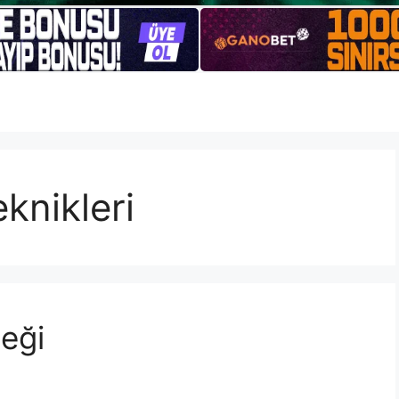
knikleri
eği