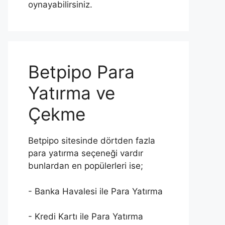
oynayabilirsiniz.
Betpipo Para
Yatırma ve
Çekme
Betpipo sitesinde dörtden fazla
para yatırma seçeneği vardır
bunlardan en popülerleri ise;
- Banka Havalesi ile Para Yatırma
- Kredi Kartı ile Para Yatırma