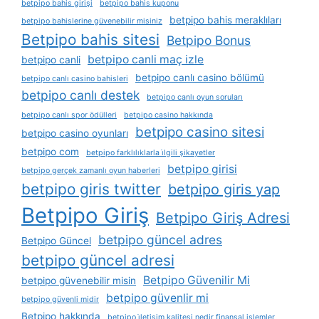
betpipo bahis girişi
betpipo bahis kuponu
betpipo bahis meraklıları
betpipo bahislerine güvenebilir misiniz
Betpipo bahis sitesi
Betpipo Bonus
betpipo canli maç izle
betpipo canli
betpipo canlı casino bölümü
betpipo canlı casino bahisleri
betpipo canlı destek
betpipo canlı oyun soruları
betpipo canlı spor ödülleri
betpipo casino hakkında
betpipo casino sitesi
betpipo casino oyunları
betpipo com
betpipo farklılıklarla i̇lgili şikayetler
betpipo girisi
betpipo gerçek zamanlı oyun haberleri
betpipo giris twitter
betpipo giris yap
Betpipo Giriş
Betpipo Giriş Adresi
betpipo güncel adres
Betpipo Güncel
betpipo güncel adresi
Betpipo Güvenilir Mi
betpipo güvenebilir misin
betpipo güvenlir mi
betpipo güvenli midir
Betpipo hakkında
betpipo i̇letişim kalitesi nedir finansal işlemler