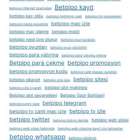
Betpipo kayıt
betpipo i̇nternet üzerinden
betpipo kaç oldu
betpipo lightning rulet
betpipo lig seçenekleri
betpipo maç izle
betpipo marka güvenliği
betpipo maç izleme
betpipo mobil
betpipo nasıl üye olunur
betpipo oyun kuralları
betpipo oyunları
betpipo oyun çeşitliliği
betpipo para yatırma
betpipo para yatırma çekme
Betpipo para çekme
betpipo promosyon
betpipo promosyon kodu
betpipo rulet masası kuralları
betpipo sitesi
betpipo sikayet
betpipo site olay
betpipo slot makinesi
betpipo site ziyareti
Betpipo slot seçenekleri
Betpipo Spor Bahisleri
betpipo telegram
betpipo sınırlı süre
betpipo tv izle
betpipo tv canli maç izle
betpipo twitter
betpipo web sitesi
betpipo türkçe destek
betpipo web sitesi hakkında
betpipo web sitesine kayıt i̇çin talimatlar
betpipo whatsapp
betpipo yaklaşım