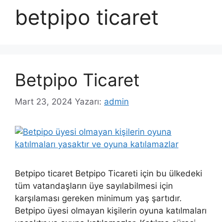
betpipo ticaret
Betpipo Ticaret
Mart 23, 2024
Yazarı:
admin
Betpipo ticaret Betpipo Ticareti için bu ülkedeki
tüm vatandaşların üye sayılabilmesi için
karşılaması gereken minimum yaş şartıdır.
Betpipo üyesi olmayan kişilerin oyuna katılmaları