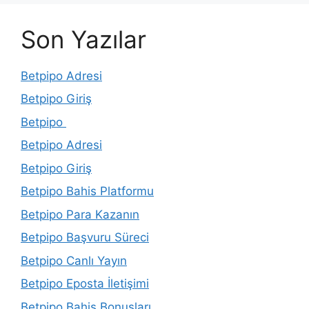
Son Yazılar
Betpipo Adresi
Betpipo Giriş
Betpipo
Betpipo Adresi
Betpipo Giriş
Betpipo Bahis Platformu
Betpipo Para Kazanın
Betpipo Başvuru Süreci
Betpipo Canlı Yayın
Betpipo Eposta İletişimi
Betpipo Bahis Bonusları